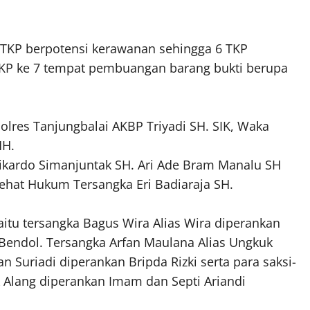
 TKP berpotensi kerawanan sehingga 6 TKP
 TKP ke 7 tempat pembuangan barang bukti berupa
olres Tanjungbalai AKBP Triyadi SH. SIK, Waka
MH.
ikardo Simanjuntak SH. Ari Ade Bram Manalu SH
sehat Hukum Tersangka Eri Badiaraja SH.
aitu tersangka Bagus Wira Alias Wira diperankan
i Bendol. Tersangka Arfan Maulana Alias Ungkuk
n Suriadi diperankan Bripda Rizki serta para saksi-
k Alang diperankan Imam dan Septi Ariandi