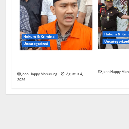
Hukum & Krim
Hukum & Kriminal
Uncategorize
Uncategorized
Kejagung Taha
Mantan Bupati Bekasi Ngamuk di
MBG
Pengadilan
John Happy Man
John Happy Manurung
Agustus 4,
2026