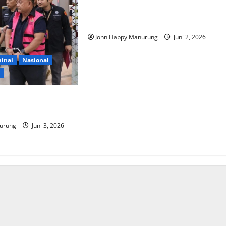
Dirut PT Khazana Tamma
Internasional Jadi Tersangka
John Happy Manurung
Juni 2, 2026
inal
Nasional
d
n Tersangka Korupsi
urung
Juni 3, 2026