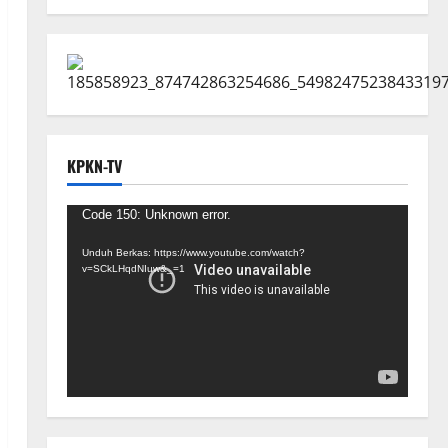
KPKN-TV
Pemutar
Code 150: Unknown error.
Video
Unduh Berkas: https://www.youtube.com/watch?
v=SCkLHqdNIuw&_=1