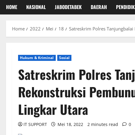
HOME
NASIONAL
JABODETABEK
DAERAH
PENDIDI
Home
2022
Mei
18
Satreskrim Polres Tanjungbalai
Hukum & Kriminal
Sosial
Satreskrim Polres Tan
Rekonstruksi Pembunuh
Lingkar Utara
IT SUPPORT
Mei 18, 2022
2 minutes read
0