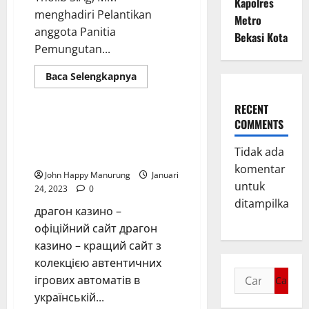
Kapolres
menghadiri Pelantikan
Metro
anggota Panitia
Bekasi Kota
Pemungutan...
Baca Selengkapnya
Uncategorized
RECENT
COMMENTS
Драгон Казино –
Офіційний сайт Dragon
Tidak ada
Casino
komentar
John Happy Manurung
Januari
untuk
24, 2023
0
ditampilkan.
драгон казино –
офіційний сайт драгон
казино – кращий сайт з
колекцією автентичних
ігрових автоматів в
українській...