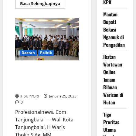
KPK
Baca Selengkapnya
Mantan
Bupati
Bekasi
Ngamuk di
Pengadilan
Daerah
Politik
Ikatan
Wartawan
93 orang petugas PPS di enam
Online
kecatan se kota Tanjung balai di
Tanam
lantik KPU, di hadiri wali kota
Ribuan
untuk pemilu 2024.
Warisan di
IT SUPPORT
Januari 25, 2023
Hutan
0
Profesionalnews. Com
Tiga
Tanjungbalai — Wali Kota
Proritas
Tanjungbalai, H Waris
Utama
Tholib S.Ag, MM