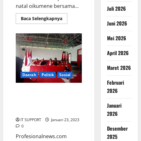
natal oikumene bersama...
Juli 2026
Baca Selengkapnya
Juni 2026
Mei 2026
April 2026
Maret 2026
Daerah
Politik
Sosial
Februari
2026
Peringati HUT PDIP yang ke
50,dan HUT ketum PDIP di
laksanakan serentak di seluruh
Januari
infonesia.
2026
IT SUPPORT
Januari 23, 2023
0
Desember
Profesionalnews.com
2025