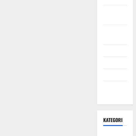
Oktober
2021
September
2021
Mei 2021
April 2021
Maret 2021
Desember
2020
KATEGORI
Daerah