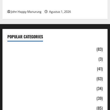
Hutan
John Happy Manurung
Agustus 1, 2026
POPULAR CATEGORIES
Daerah
(83)
Ekonomi
(3)
Hukum & Kriminal
(41)
Jabodetabek
(63)
Nasional
(34)
Pendidikan
(39)
Politik
(85)