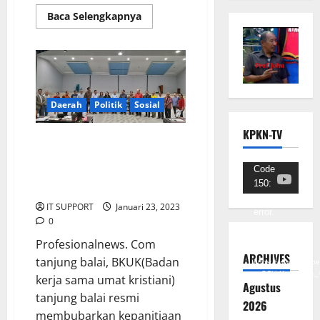
Baca Selengkapnya
Daerah
Politik
Sosial
KPKN-TV
Pembubaran panitia natal
oikumene tahun 2022 oleh
Pemutar
Code
Badan kerja sama umat kristiani
150:
(BKUK).
Video
Unknown
IT SUPPORT
Januari 23, 2023
error.
0
Unduh
Profesionalnews. Com
Berkas:
ARCHIVES
tanjung balai, BKUK(Badan
https://www.youtub
v=SCkLHqdNIuw&_
kerja sama umat kristiani)
Agustus
tanjung balai resmi
2026
membubarkan kepanitiaan