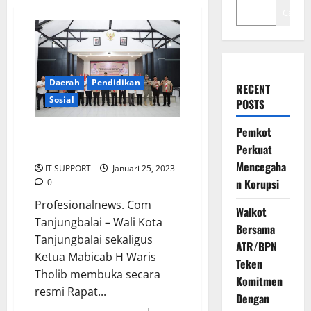
Cari
Daerah
Pendidikan
RECENT
Sosial
POSTS
Pemkot
Wali Kota Waris Tholib Buka
Perkuat
Rakercab Pramuka 2023
Mencegaha
IT SUPPORT
Januari 25, 2023
n Korupsi
0
Profesionalnews. Com
Walkot
Tanjungbalai – Wali Kota
Bersama
Tanjungbalai sekaligus
ATR/BPN
Ketua Mabicab H Waris
Teken
Tholib membuka secara
Komitmen
resmi Rapat...
Dengan