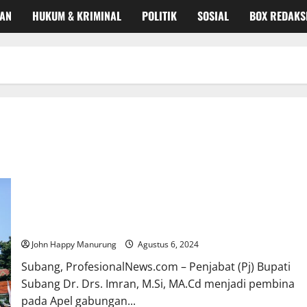
KAN
HUKUM & KRIMINAL
POLITIK
SOSIAL
BOX REDAKS
Pimpin Apel Gabungan Lingkup Pemda Subang, Pj. Bupati
Sampaikan Beberapa Hal Penting
John Happy Manurung
Agustus 6, 2024
Subang, ProfesionalNews.com – Penjabat (Pj) Bupati
Subang Dr. Drs. Imran, M.Si, MA.Cd menjadi pembina
pada Apel gabungan...