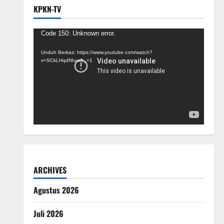
KPKN-TV
Pemutar
Code 150: Unknown error.
Video
Unduh Berkas: https://www.youtube.com/watch?
v=SCkLHqdNIuw&_=1
ARCHIVES
Agustus 2026
Juli 2026