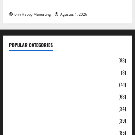
Hutan
John Happy Manurung
Agustus 1, 2026
POPULAR CATEGORIES
Daerah
(83)
Ekonomi
(3)
Hukum & Kriminal
(41)
Jabodetabek
(63)
Nasional
(34)
Pendidikan
(39)
Politik
(85)