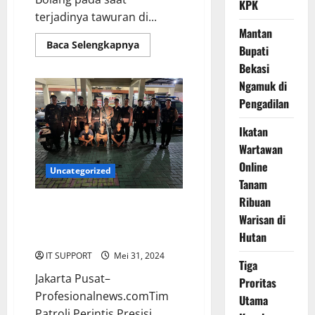
KPK
terjadinya tawuran di...
Mantan
Baca Selengkapnya
Bupati
Bekasi
Ngamuk di
Pengadilan
Ikatan
Wartawan
Online
Uncategorized
Tanam
Ribuan
Tim Patroli Presisi Polres Metro
Warisan di
Jakarta Pusat Berhasil Amankan
Hutan
3 Remaja Hendak Tawuran
IT SUPPORT
Mei 31, 2024
Tiga
Jakarta Pusat–
Proritas
Profesionalnews.comTim
Utama
Patroli Perintis Presisi