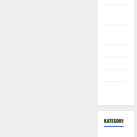
Oktober
2021
September
2021
Mei 2021
April 2021
Maret 2021
Desember
2020
KATEGORI
Daerah