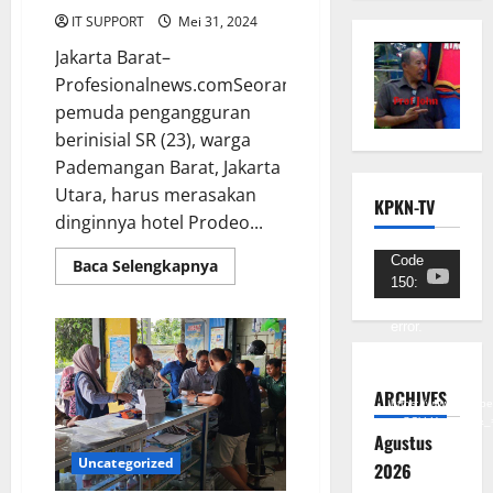
IT SUPPORT
Mei 31, 2024
Jakarta Barat–
Profesionalnews.comSeorang
pemuda pengangguran
berinisial SR (23), warga
Pademangan Barat, Jakarta
Utara, harus merasakan
KPKN-TV
dinginnya hotel Prodeo...
Pemutar
Code
Baca Selengkapnya
150:
Video
Unknown
error.
Unduh
Berkas:
ARCHIVES
https://www.youtub
v=SCkLHqdNIuw&_
Agustus
Uncategorized
2026