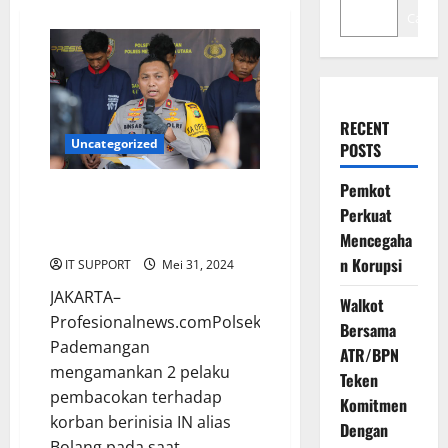
Cari
RECENT
Uncategorized
POSTS
Pemkot
Polisi Tangkap Pelaku Tawuran
Perkuat
yang Bacok Korban Saat
Terjatuh
Mencegaha
n Korupsi
IT SUPPORT
Mei 31, 2024
JAKARTA–
Walkot
Profesionalnews.comPolsek
Bersama
Pademangan
ATR/BPN
mengamankan 2 pelaku
Teken
pembacokan terhadap
Komitmen
korban berinisia IN alias
Dengan
Bolang pada saat