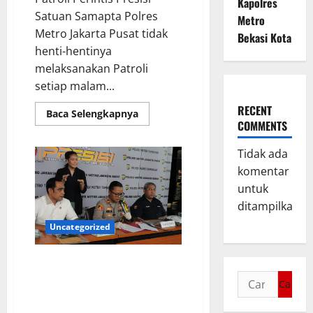
Kapolres
Satuan Samapta Polres
Metro
Metro Jakarta Pusat tidak
Bekasi Kota
henti-hentinya
melaksanakan Patroli
setiap malam...
RECENT
Baca Selengkapnya
COMMENTS
Tidak ada
komentar
untuk
ditampilkan.
Uncategorized
Polsek Metro Tamansari
Amankan Pencuri Motor, Pelaku
Gunakan Uang Hasil Curian
untuk Beli Sabu