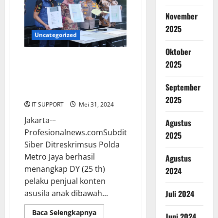
November
2025
Uncategorized
Oktober
Polisi Tangkap Pelaku Penjual
2025
Konten Pornografi Anak
Dibawah Umur Via Grup
September
Telegram
2025
IT SUPPORT
Mei 31, 2024
Jakarta-–
Agustus
Profesionalnews.comSubdit
2025
Siber Ditreskrimsus Polda
Metro Jaya berhasil
Agustus
menangkap DY (25 th)
2024
pelaku penjual konten
Juli 2024
asusila anak dibawah...
Baca Selengkapnya
Juni 2024