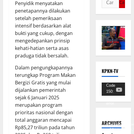
Penyidik ​​menyatakan
penetapannya dilakukan
setelah pemeriksaan
intensif berdasarkan alat
bukti yang cukup, dengan
mengedepankan prinsip
kehati-hatian serta asas
praduga tidak bersalah.
Dalam pengungkapannya
KPKN-TV
terungkap Program Makan
Bergizi Gratis yang mulai
Pemutar
Code
dijalankan pemerintah
150:
Video
sejak 6 Januari 2025
Unknown
error.
merupakan program
prioritas nasional dengan
Unduh
total anggaran mencapai
Berkas:
ARCHIVES
https://www.youtub
Rp85,27 triliun pada tahun
v=SCkLHqdNIuw&_