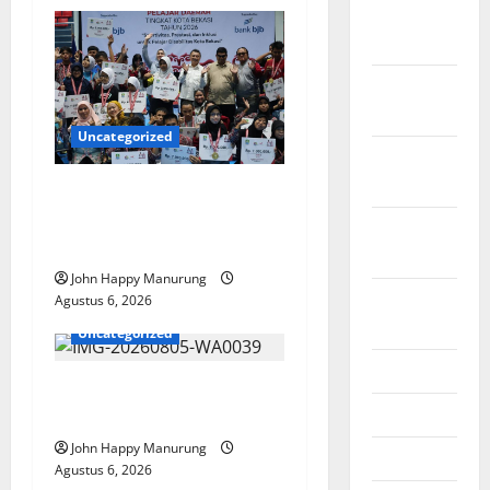
November
2025
Oktober
2025
Uncategorized
September
2025
Wawali Harris Bobiheo
Bangga Prestasi Atlet
Agustus
Paralimpik
2025
John Happy Manurung
Agustus
Agustus 6, 2026
2024
Uncategorized
Juli 2024
Pemkot Perkuat
Juni 2024
Mencegahan Korupsi
John Happy Manurung
Mei 2024
Agustus 6, 2026