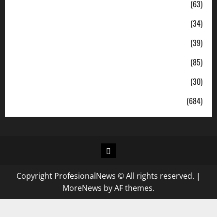
Jabodetabek
(63)
Nasional
(34)
Pendidikan
(39)
Politik
(85)
Sosial
(30)
Uncategorized
(684)
Copyright ProfesionalNews © All rights reserved.
|
MoreNews
by AF themes.