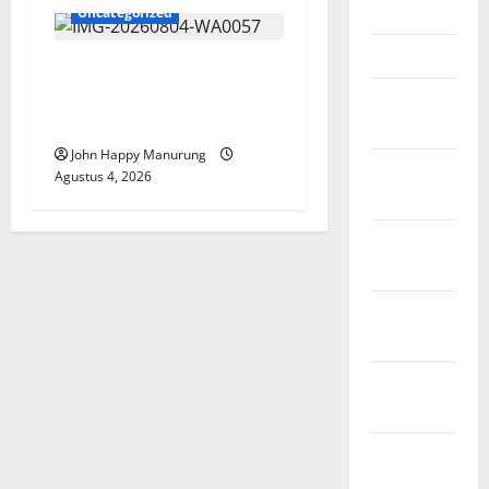
April 2024
Uncategorized
Maret 2024
Walkot Bersama ATR/BPN
Teken Komitmen Dengan
Februari
KPK
2024
John Happy Manurung
Januari
Agustus 4, 2026
2024
Desember
2023
November
2023
Oktober
2023
September
2023