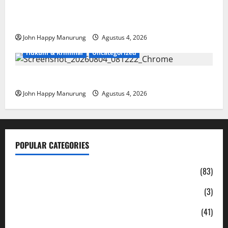
Walkot Bersama ATR/BPN Teken Komitmen Dengan
KPK
John Happy Manurung
Agustus 4, 2026
Hukum & Kriminal
Uncategorized
Mantan Bupati Bekasi Ngamuk di Pengadilan
John Happy Manurung
Agustus 4, 2026
POPULAR CATEGORIES
Daerah
(83)
Ekonomi
(3)
Hukum & Kriminal
(41)