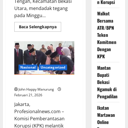
Tengah, Kecamatan Bekasi
n Korupsi
Utara, mendadak tegang
Walkot
pada Minggu...
Bersama
Baca Selengkapnya
ATR/BPN
Teken
Komitmen
Dengan
KPK
Mantan
Nasional
Uncategorized
Bupati
Enam Pejabat Baru KPK Dilantik
Bekasi
Ngamuk di
John Happy Manurung
Februari 21, 2026
Pengadilan
Jakarta,
Ikatan
Profesionalnews.com –
Wartawan
Komisi Pemberantasan
Online
Korupsi (KPK) melantik