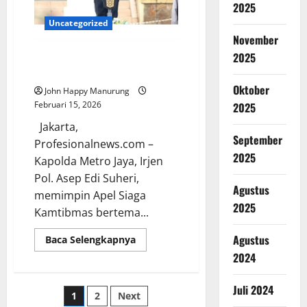
2025
Uncategorized
November
2025
Kapolda Metro Jaya Pimpin Apel
Siaga Kamtibmas
Oktober
John Happy Manurung
Februari 15, 2026
2025
Jakarta,
September
Profesionalnews.com –
2025
Kapolda Metro Jaya, Irjen
Pol. Asep Edi Suheri,
Agustus
memimpin Apel Siaga
2025
Kamtibmas bertema...
Agustus
Baca Selengkapnya
2024
Juli 2024
1
2
Next