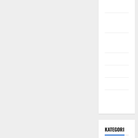
2021
Oktober
2021
September
2021
Mei 2021
April 2021
Maret 2021
Desember
2020
KATEGORI