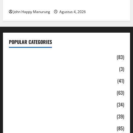
Mantan Bupati Bekasi Ngamuk di Pengadilan
John Happy Manurung
Agustus 4, 2026
POPULAR CATEGORIES
Daerah
(83)
Ekonomi
(3)
Hukum & Kriminal
(41)
Jabodetabek
(63)
Nasional
(34)
Pendidikan
(39)
Politik
(85)