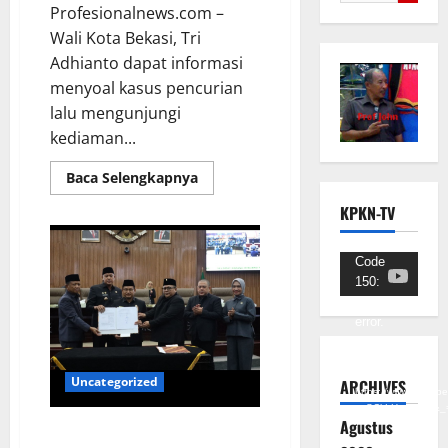
Profesionalnews.com –
Wali Kota Bekasi, Tri
Adhianto dapat informasi
menyoal kasus pencurian
lalu mengunjungi
kediaman...
Baca Selengkapnya
KPKN-TV
Pemutar
Code
150:
Video
Unknown
error.
Unduh
Berkas:
Uncategorized
ARCHIVES
https://www.youtub
v=SCkLHqdNIuw&_
Agustus
DPRD Setujui Inovasi Perda