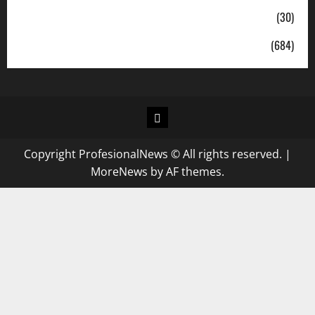
Sosial
(30)
Uncategorized
(684)
Copyright ProfesionalNews © All rights reserved.
|
MoreNews
by AF themes.