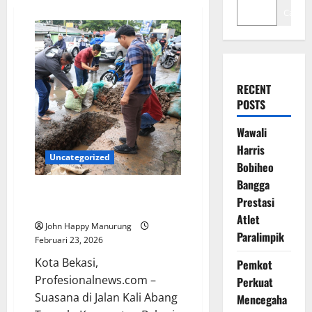
Cari
RECENT
POSTS
Wawali
Harris
Uncategorized
Bobiheo
Bangga
Walkot Hentikan Proyek Tampan
Prestasi
Izin
Atlet
John Happy Manurung
Paralimpik
Februari 23, 2026
Kota Bekasi,
Pemkot
Profesionalnews.com –
Perkuat
Suasana di Jalan Kali Abang
Mencegaha