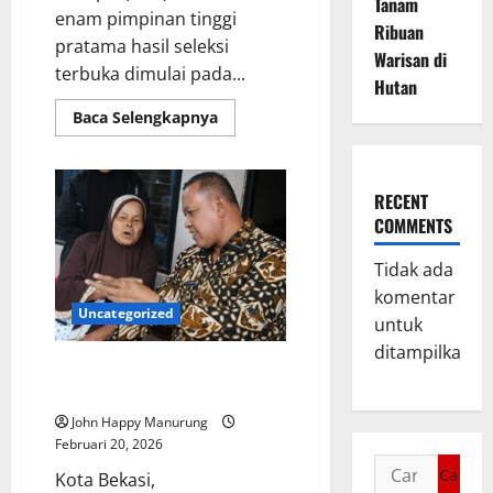
Tanam
enam pimpinan tinggi
Ribuan
pratama hasil seleksi
Warisan di
terbuka dimulai pada...
Hutan
Baca Selengkapnya
RECENT
COMMENTS
Tidak ada
komentar
Uncategorized
untuk
ditampilkan.
Nenek Atnah Korban Pencurian,
Walkot Membantu
John Happy Manurung
Februari 20, 2026
Kota Bekasi,