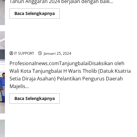
Tahun Anggaran 2024 berjalan dengan baik...
Baca Selengkapnya
Pengurus Daerah MABMI Kembali di pimpin oleh Hj Delima
IT SUPPORT
Januari 25, 2024
Profesionalnews.comTanjungbalaiDisaksikan oleh
Wali Kota Tanjungbalai H Waris Tholib (Datuk Ksatria
Setia Diraja Asahan) Pelantikan Pengurus Daerah
Majelis...
Baca Selengkapnya
Pemerintah kota Tanjung balai terima sertifikat penghargaan