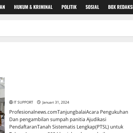
KAN
HUKUM & KRIMINAL
POLITIK
SOSIAL
BOX REDAKS
Panitia ajudikasi Pendaftaran Tanah Sistimatis lengkap(PTSL)
Di kukuhkan.
IT SUPPORT
Januari 31, 2024
Profesionalnews.comTanjungbalaiAcara Pengukuhan
Dan pengambilan sumpah panitia Ajudikasi
PendaftaranTanah Sistematis Lengkap(PTSL) untuk