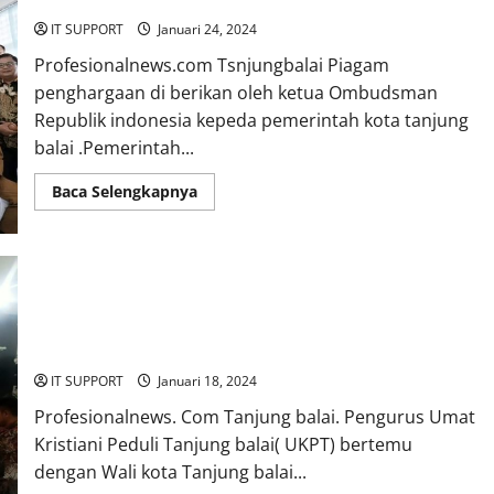
dari ketua Ombudsman RI
IT SUPPORT
Januari 24, 2024
Profesionalnews.com Tsnjungbalai Piagam
penghargaan di berikan oleh ketua Ombudsman
Republik indonesia kepeda pemerintah kota tanjung
balai .Pemerintah...
Baca Selengkapnya
Pengurus UKPT(Umat Kristiani Peduli Tanjung balai
Bersilaturahmi Dengan Wali kota
IT SUPPORT
Januari 18, 2024
Profesionalnews. Com Tanjung balai. Pengurus Umat
Kristiani Peduli Tanjung balai( UKPT) bertemu
dengan Wali kota Tanjung balai...