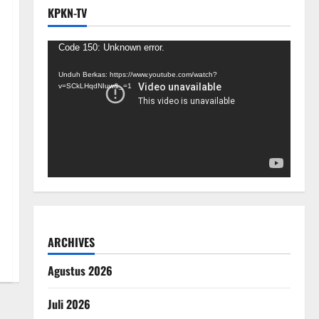
KPKN-TV
Pemutar
Code 150: Unknown error.
Video
Unduh Berkas: https://www.youtube.com/watch?
v=SCkLHqdNIuw&_=1
ARCHIVES
Agustus 2026
Juli 2026