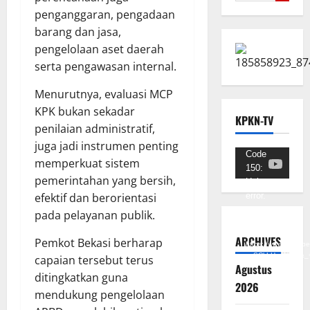
penganggaran, pengadaan
barang dan jasa,
pengelolaan aset daerah
serta pengawasan internal.
Menurutnya, evaluasi MCP
KPK bukan sekadar
KPKN-TV
penilaian administratif,
juga jadi instrumen penting
Pemutar
Code
memperkuat sistem
150:
Video
pemerintahan yang bersih,
Unknown
efektif dan berorientasi
error.
pada pelayanan publik.
Unduh
Berkas:
ARCHIVES
Pemkot Bekasi berharap
https://www.youtub
v=SCkLHqdNIuw&_
capaian tersebut terus
Agustus
ditingkatkan guna
2026
mendukung pengelolaan