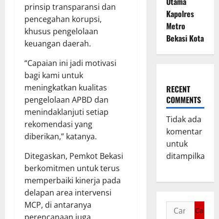
Utama
prinsip transparansi dan
Kapolres
pencegahan korupsi,
Metro
khusus pengelolaan
Bekasi Kota
keuangan daerah.
“Capaian ini jadi motivasi
bagi kami untuk
meningkatkan kualitas
RECENT
COMMENTS
pengelolaan APBD dan
menindaklanjuti setiap
Tidak ada
rekomendasi yang
komentar
diberikan,” katanya.
untuk
Ditegaskan, Pemkot Bekasi
ditampilkan.
berkomitmen untuk terus
memperbaiki kinerja pada
delapan area intervensi
MCP, di antaranya
perencanaan juga