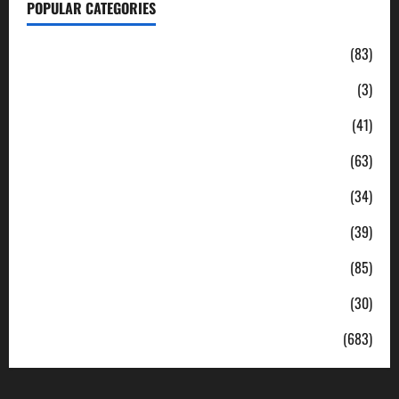
POPULAR CATEGORIES
Daerah
(83)
Ekonomi
(3)
Hukum & Kriminal
(41)
Jabodetabek
(63)
Nasional
(34)
Pendidikan
(39)
Politik
(85)
Sosial
(30)
Uncategorized
(683)