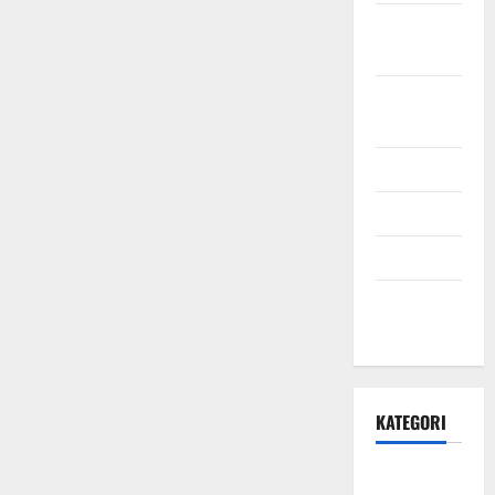
Oktober
2021
September
2021
Mei 2021
April 2021
Maret 2021
Desember
2020
KATEGORI
Daerah