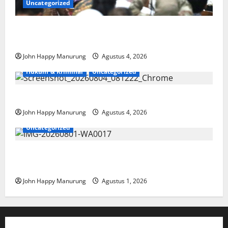
Uncategorized
Walkot Bersama ATR/BPN Teken Komitmen Dengan
KPK
John Happy Manurung
Agustus 4, 2026
Hukum & Kriminal
Uncategorized
Mantan Bupati Bekasi Ngamuk di Pengadilan
John Happy Manurung
Agustus 4, 2026
Uncategorized
Ikatan Wartawan Online Tanam Ribuan Warisan di
Hutan
John Happy Manurung
Agustus 1, 2026