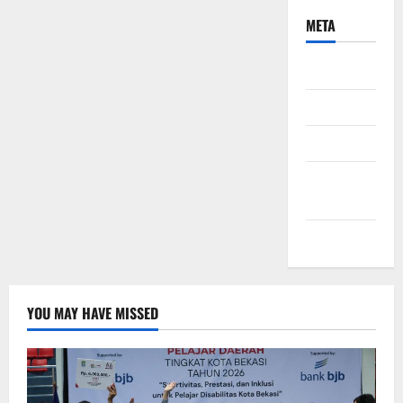
META
Daftar
Masuk
Feed entri
Feed
komentar
WordPress.org
YOU MAY HAVE MISSED