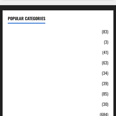
POPULAR CATEGORIES
Daerah
(83)
Ekonomi
(3)
Hukum & Kriminal
(41)
Jabodetabek
(63)
Nasional
(34)
Pendidikan
(39)
Politik
(85)
Sosial
(30)
Uncategorized
(684)