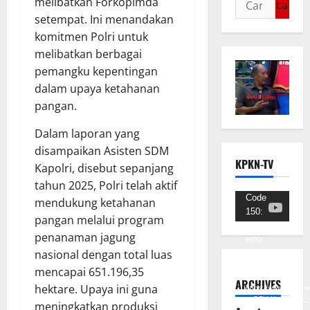
melibatkan Forkopimda
setempat. Ini menandakan
komitmen Polri untuk
melibatkan berbagai
pemangku kepentingan
dalam upaya ketahanan
pangan.
Dalam laporan yang
disampaikan Asisten SDM
KPKN-TV
Kapolri, disebut sepanjang
tahun 2025, Polri telah aktif
Pemutar
Code
mendukung ketahanan
150:
Video
pangan melalui program
Unknown
penanaman jagung
error.
nasional dengan total luas
Unduh
mencapai 651.196,35
Berkas:
ARCHIVES
hektare. Upaya ini guna
https://www.youtub
v=SCkLHqdNIuw&_
meningkatkan produksi