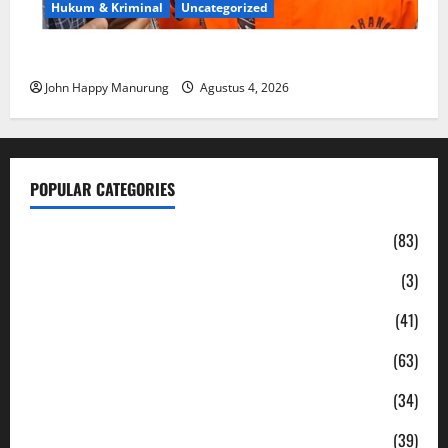
Hukum & Kriminal
Uncategorized
Mantan Bupati Bekasi Ngamuk di Pengadilan
John Happy Manurung
Agustus 4, 2026
POPULAR CATEGORIES
Daerah
(83)
Ekonomi
(3)
Hukum & Kriminal
(41)
Jabodetabek
(63)
Nasional
(34)
Pendidikan
(39)