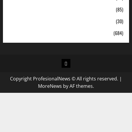
Politik
(85)
Sosial
(30)
Uncategorized
(684)
Copyright ProfesionalNews © All rights reserved.
|
MoreNews
by AF themes.