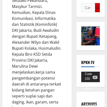
Setdako Pekanbaru,
Masykur Tarmizi.
Kemudian, Kepala Dinas
Komunikasi, Informatika
dan Statistik (Kominfotik)
DKI Jakarta, Budi Awaludin
dengan Bupati Ketapang,
Alexander Wilyo dan Wakil
Bupati Kolaka, Husmaludin.
Kepala Biro KSD Setda
Provinsi DKI Jakarta,
KPKN-TV
Marulina Dewi
menjelaskan,kerja sama
Pemutar
Code
pengembangan potensi
150:
Video
daerah di antaranya terkait
Unknown
error.
bidang ketahan pangan
seperti suplai sapi dan
Unduh
daging, ikan, garam, serta
Berkas:
ARCHIVES
https://www.youtub