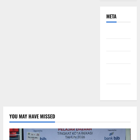
META
Daftar
Masuk
Feed entri
Feed
komentar
WordPress.org
YOU MAY HAVE MISSED