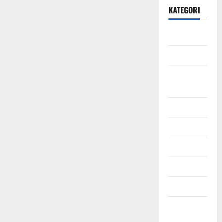
KATEGORI
Daerah
Ekonomi
Hukum &
Kriminal
Jabodetabek
Nasional
Pendidikan
Politik
Sosial
Uncategorized