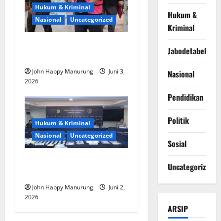
Hukum & Kriminal
Hukum &
Nasional
Uncategorized
Kriminal
Kejagung Tahan Tersangka
Jabodetabek
Korupsi MBG
John Happy Manurung
Juni 3,
Nasional
2026
Pendidikan
Politik
Hukum & Kriminal
Nasional
Uncategorized
Sosial
Dirut PT Khazana Tamma
Uncategorized
Internasional Jadi Tersangka
John Happy Manurung
Juni 2,
2026
ARSIP