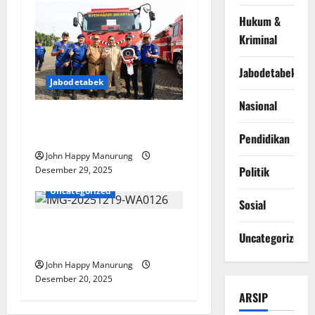
Hukum &
Kriminal
Jabodetabek
Jabodetabek
Nasional
Pemkot Bekasi Terima
Hibah Kenderaan
Pendidikan
John Happy Manurung
Politik
Desember 29, 2025
Jabodetabek
Uncategorized
Sosial
Walkot Pimpin Apel Pasukan
Uncategorized
Pengamanan Nataru
John Happy Manurung
Desember 20, 2025
ARSIP