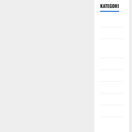
KATEGORI
Daerah
Ekonomi
Hukum &
Kriminal
Jabodetabek
Nasional
Pendidikan
Politik
Sosial
Uncategorized