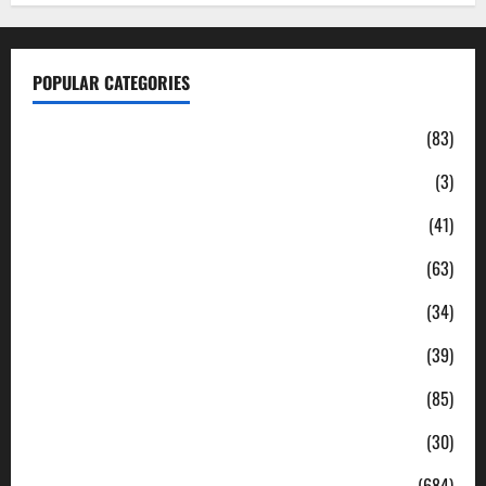
POPULAR CATEGORIES
Daerah
(83)
Ekonomi
(3)
Hukum & Kriminal
(41)
Jabodetabek
(63)
Nasional
(34)
Pendidikan
(39)
Politik
(85)
Sosial
(30)
Uncategorized
(684)