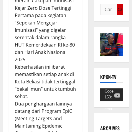
meraih Cakupan Imunisasi
Kejar Zero Dose Tertinggi
Pertama pada kegiatan
“Sepekan Mengejar
Imunisasi” yang digelar
serentak dalam rangka
HUT Kemerdekaan RI ke-80
dan Hari Anak Nasional
2025.
Keberhasilan ini ibarat
memastikan setiap anak di
KPKN-TV
Kota Bekasi tidak tertinggal
“bekal imun” untuk tumbuh
Pemutar
Code
sehat.
150:
Video
Dua penghargaan lainnya
Unknown
error.
datang dari Program EpiC
(Meeting Targets and
Unduh
Maintaining Epidemic
Berkas:
ARCHIVES
https://www.youtub