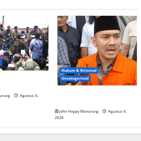
d
Hukum & Kriminal
ma ATR/BPN Teken
Uncategorized
gan KPK
Mantan Bupati Bekasi Ngamuk di
urung
Agustus 4,
Pengadilan
John Happy Manurung
Agustus 4,
2026