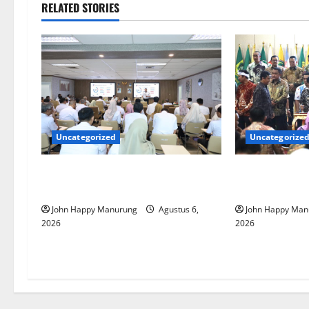
RELATED STORIES
Uncategorized
Uncategorize
Pemkot Perkuat Mencegahan
Walkot Bersa
Korupsi
Komitmen Den
John Happy Manurung
Agustus 6,
John Happy Man
2026
2026