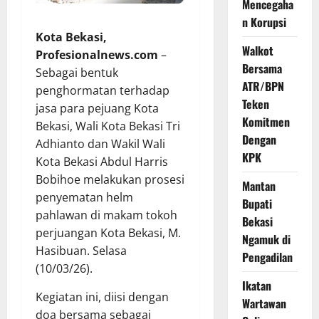
Mencegaha
n Korupsi
Kota Bekasi,
Walkot
Profesionalnews.com
–
Bersama
Sebagai bentuk
ATR/BPN
penghormatan terhadap
Teken
jasa para pejuang Kota
Komitmen
Bekasi, Wali Kota Bekasi Tri
Dengan
Adhianto dan Wakil Wali
KPK
Kota Bekasi Abdul Harris
Bobihoe melakukan prosesi
Mantan
penyematan helm
Bupati
pahlawan di makam tokoh
Bekasi
perjuangan Kota Bekasi, M.
Ngamuk di
Hasibuan. Selasa
Pengadilan
(10/03/26).
Ikatan
Kegiatan ini, diisi dengan
Wartawan
doa bersama sebagai