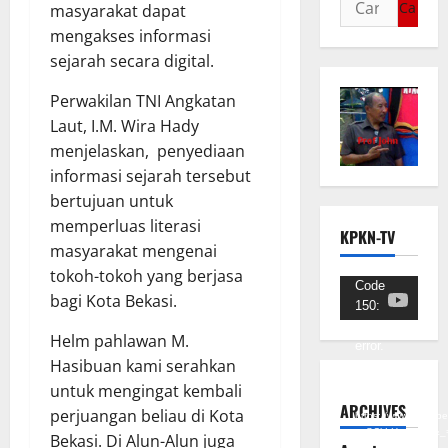
masyarakat dapat
mengakses informasi
sejarah secara digital.
Perwakilan TNI Angkatan
Laut, I.M. Wira Hady
menjelaskan, penyediaan
informasi sejarah tersebut
bertujuan untuk
memperluas literasi
KPKN-TV
masyarakat mengenai
tokoh-tokoh yang berjasa
Pemutar
Code
bagi Kota Bekasi.
150:
Video
Unknown
Helm pahlawan M.
error.
Hasibuan kami serahkan
Unduh
untuk mengingat kembali
Berkas:
ARCHIVES
perjuangan beliau di Kota
https://www.youtub
v=SCkLHqdNIuw&_
Bekasi. Di Alun-Alun juga