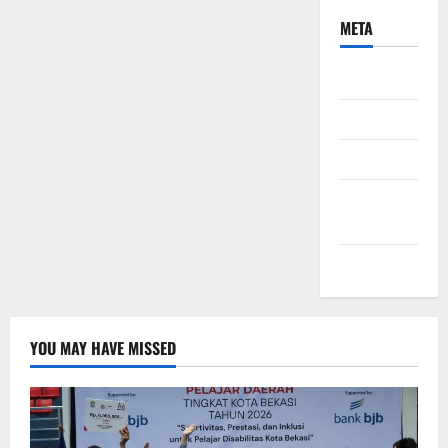
META
Daftar
Masuk
Feed entri
Feed
komentar
WordPress.org
YOU MAY HAVE MISSED