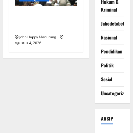
Hukum &
Kriminal
Walkot Bersama ATR/BPN
Teken Komitmen Dengan
Jabodetabek
KPK
Nasional
John Happy Manurung
Agustus 4, 2026
Pendidikan
Politik
Sosial
Uncategorized
ARSIP