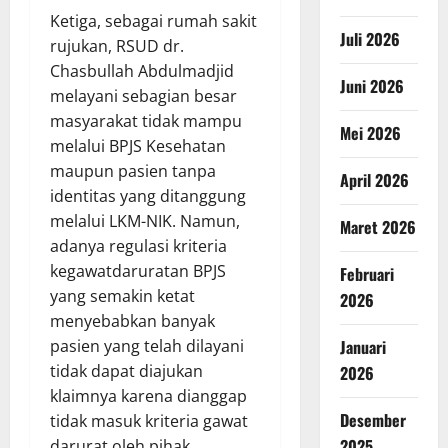
Ketiga, sebagai rumah sakit
Juli 2026
rujukan, RSUD dr.
Chasbullah Abdulmadjid
Juni 2026
melayani sebagian besar
masyarakat tidak mampu
Mei 2026
melalui BPJS Kesehatan
maupun pasien tanpa
April 2026
identitas yang ditanggung
melalui LKM-NIK. Namun,
Maret 2026
adanya regulasi kriteria
kegawatdaruratan BPJS
Februari
yang semakin ketat
2026
menyebabkan banyak
Januari
pasien yang telah dilayani
tidak dapat diajukan
2026
klaimnya karena dianggap
Desember
tidak masuk kriteria gawat
2025
darurat oleh pihak