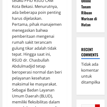
selaku PPID RSUD CAM
Online
Kota Bekasi. Menurutnya,
Tanam
ada beberapa poin penting
Ribuan
harus dijelaskan.
Warisan di
Pertama, pihak manajemen
Hutan
menegaskan bahwa
pemberitaan mengenai
rumah sakit terancam
gulung tikar adalah tidak
RECENT
tepat. Hingga saat ini,
COMMENTS
RSUD dr. Chasbullah
Tidak ada
Abdulmadjid tetap
komentar
beroperasi normal dan beri
untuk
pelayanan kesehatan
ditampilkan.
maksimal ke masyarakat.
Sebagai Badan Layanan
Umum Daerah (BLUD),
memiliki fleksibilitas dalam