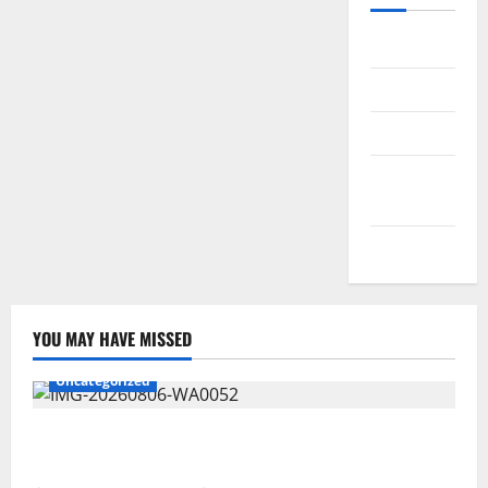
Daftar
Masuk
Feed entri
Feed
komentar
WordPress.org
YOU MAY HAVE MISSED
Uncategorized
Wawali Harris Bobiheo Bangga Prestasi Atlet
Paralimpik