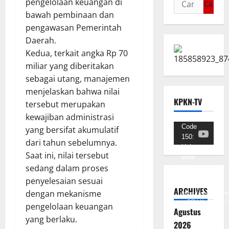
pengelolaan keuangan di
bawah pembinaan dan
pengawasan Pemerintah
Daerah.
Kedua, terkait angka Rp 70
miliar yang diberitakan
sebagai utang, manajemen
menjelaskan bahwa nilai
KPKN-TV
tersebut merupakan
kewajiban administrasi
Pemutar
Code
yang bersifat akumulatif
150:
Video
dari tahun sebelumnya.
Unknown
Saat ini, nilai tersebut
error.
sedang dalam proses
Unduh
penyelesaian sesuai
Berkas:
ARCHIVES
dengan mekanisme
https://www.youtub
v=SCkLHqdNIuw&_
pengelolaan keuangan
Agustus
yang berlaku.
2026