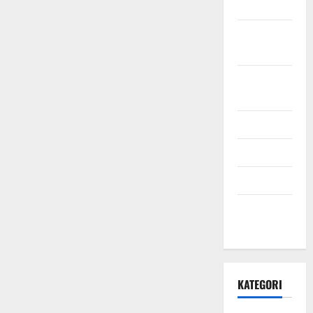
2021
Oktober
2021
September
2021
Mei 2021
April 2021
Maret 2021
Desember
2020
KATEGORI