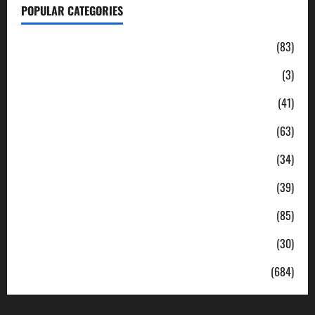
POPULAR CATEGORIES
Daerah
(83)
Ekonomi
(3)
Hukum & Kriminal
(41)
Jabodetabek
(63)
Nasional
(34)
Pendidikan
(39)
Politik
(85)
Sosial
(30)
Uncategorized
(684)