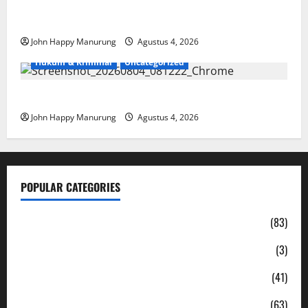
Walkot Bersama ATR/BPN Teken Komitmen Dengan
KPK
John Happy Manurung
Agustus 4, 2026
Hukum & Kriminal
Uncategorized
Mantan Bupati Bekasi Ngamuk di Pengadilan
John Happy Manurung
Agustus 4, 2026
POPULAR CATEGORIES
Daerah
(83)
Ekonomi
(3)
Hukum & Kriminal
(41)
Jabodetabek
(63)