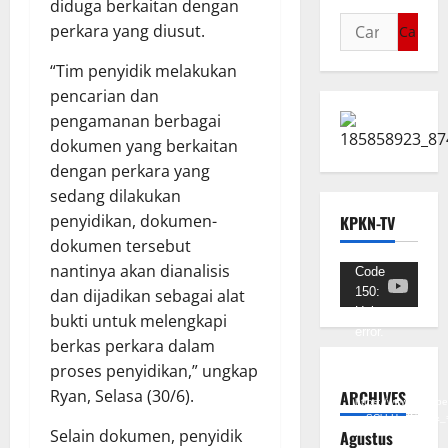
diduga berkaitan dengan
perkara yang diusut.
“Tim penyidik melakukan
pencarian dan
pengamanan berbagai
dokumen yang berkaitan
dengan perkara yang
sedang dilakukan
penyidikan, dokumen-
KPKN-TV
dokumen tersebut
nantinya akan dianalisis
Pemutar
Code
150:
dan dijadikan sebagai alat
Video
Unknown
bukti untuk melengkapi
error.
berkas perkara dalam
proses penyidikan,” ungkap
Unduh
Berkas:
Ryan, Selasa (30/6).
ARCHIVES
https://www.youtub
v=SCkLHqdNIuw&_
Selain dokumen, penyidik
Agustus