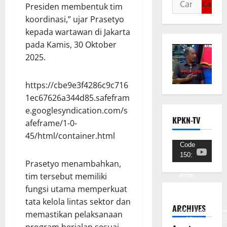
Presiden membentuk tim
koordinasi,” ujar Prasetyo
kepada wartawan di Jakarta
pada Kamis, 30 Oktober
2025.
https://cbe9e3f4286c9c716
1ec67626a344d85.safefram
e.googlesyndication.com/s
KPKN-TV
afeframe/1-0-
45/html/container.html
Pemutar
Code
150:
Video
Prasetyo menambahkan,
Unknown
tim tersebut memiliki
error.
fungsi utama memperkuat
Unduh
tata kelola lintas sektor dan
Berkas:
ARCHIVES
https://www.youtub
memastikan pelaksanaan
v=SCkLHqdNIuw&_
program berjalan sesuai