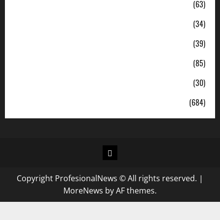
Jabodetabek
(63)
Nasional
(34)
Pendidikan
(39)
Politik
(85)
Sosial
(30)
Uncategorized
(684)
Copyright ProfesionalNews © All rights reserved.
|
MoreNews
by AF themes.