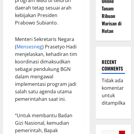
program MBG di seluruh
Online
daerah tetap sesuai arah
Tanam
kebijakan Presiden
Ribuan
Prabowo Subianto.
Warisan di
Hutan
Menteri Sekretaris Negara
(
Mensesneg
) Prasetyo Hadi
menjelaskan, kehadiran tim
koordinasi dimaksudkan
RECENT
COMMENTS
sebagai pendukung BGN
dalam mengawal
Tidak ada
implementasi program jadi
komentar
salah satu agenda utama
untuk
pemerintahan saat ini.
ditampilkan.
“Untuk membantu Badan
Gizi Nasional, kemudian
pemerintah, Bapak