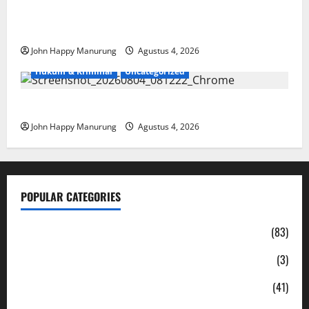
Walkot Bersama ATR/BPN Teken Komitmen Dengan
KPK
John Happy Manurung
Agustus 4, 2026
Hukum & Kriminal
Uncategorized
Mantan Bupati Bekasi Ngamuk di Pengadilan
John Happy Manurung
Agustus 4, 2026
POPULAR CATEGORIES
Daerah
(83)
Ekonomi
(3)
Hukum & Kriminal
(41)