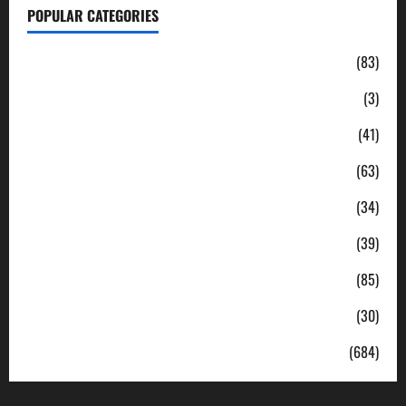
POPULAR CATEGORIES
Daerah
(83)
Ekonomi
(3)
Hukum & Kriminal
(41)
Jabodetabek
(63)
Nasional
(34)
Pendidikan
(39)
Politik
(85)
Sosial
(30)
Uncategorized
(684)