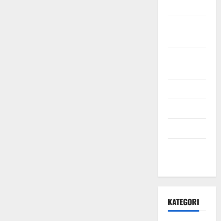
2021
Oktober
2021
September
2021
Mei 2021
April 2021
Maret 2021
Desember
2020
KATEGORI