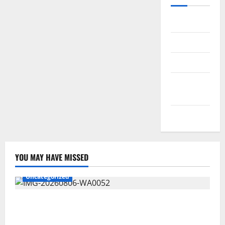
Daftar
Masuk
Feed entri
Feed
komentar
WordPress.org
YOU MAY HAVE MISSED
Uncategorized
Wawali Harris Bobiheo Bangga Prestasi Atlet
Paralimpik