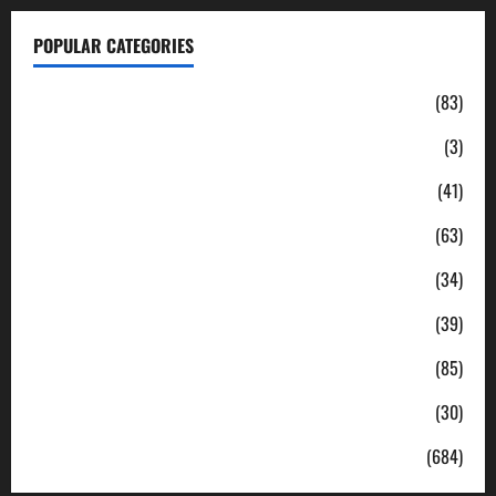
POPULAR CATEGORIES
Daerah
(83)
Ekonomi
(3)
Hukum & Kriminal
(41)
Jabodetabek
(63)
Nasional
(34)
Pendidikan
(39)
Politik
(85)
Sosial
(30)
Uncategorized
(684)