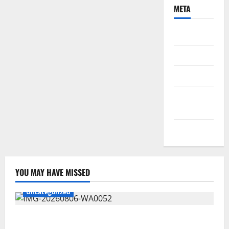
META
Daftar
Masuk
Feed entri
Feed
komentar
WordPress.org
YOU MAY HAVE MISSED
Uncategorized
Wawali Harris Bobiheo Bangga Prestasi Atlet