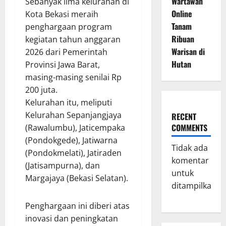
Wartawan
Sebanyak lima kelurahan di
Online
Kota Bekasi meraih
Tanam
penghargaan program
Ribuan
kegiatan tahun anggaran
Warisan di
2026 dari Pemerintah
Hutan
Provinsi Jawa Barat,
masing-masing senilai Rp
200 juta.
Kelurahan itu, meliputi
Kelurahan Sepanjangjaya
RECENT
COMMENTS
(Rawalumbu), Jaticempaka
(Pondokgede), Jatiwarna
Tidak ada
(Pondokmelati), Jatiraden
komentar
(Jatisampurna), dan
untuk
Margajaya (Bekasi Selatan).
ditampilkan.
Penghargaan ini diberi atas
inovasi dan peningkatan