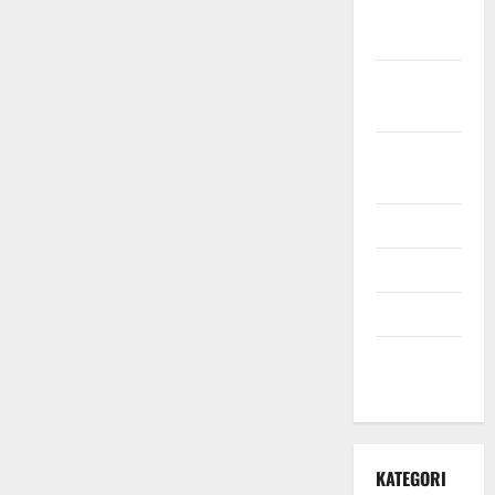
November
2021
Oktober
2021
September
2021
Mei 2021
April 2021
Maret 2021
Desember
2020
KATEGORI