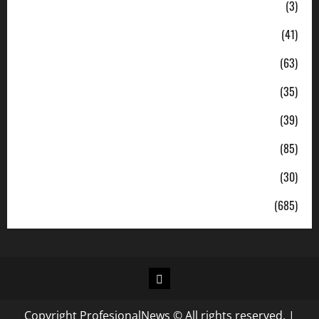
Ekonomi
(3)
Hukum & Kriminal
(41)
Jabodetabek
(63)
Nasional
(35)
Pendidikan
(39)
Politik
(85)
Sosial
(30)
Uncategorized
(685)
Copyright ProfesionalNews © All rights reserved.
|