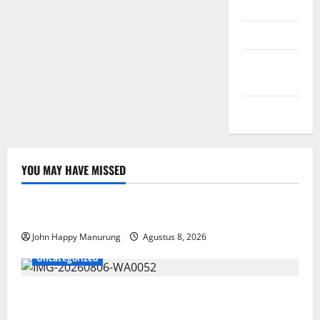
Masuk
Feed entri
Feed
komentar
WordPress.org
YOU MAY HAVE MISSED
Nasional
Uncategorized
Pemda Dan TNI Kelola Sampah Jadi BBM
John Happy Manurung
Agustus 8, 2026
Uncategorized
Wawali Harris Bobiheo Bangga Prestasi Atlet
Paralimpik