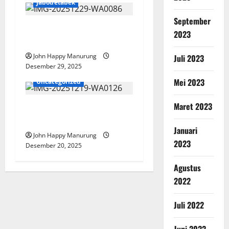
Jabodetabek
September
Pemkot Bekasi Terima
2023
Hibah Kenderaan
John Happy Manurung
Juli 2023
Desember 29, 2025
Jabodetabek
Mei 2023
Uncategorized
Maret 2023
Walkot Pimpin Apel Pasukan
Pengamanan Nataru
Januari
John Happy Manurung
2023
Desember 20, 2025
Agustus
2022
Juli 2022
Juni 2022