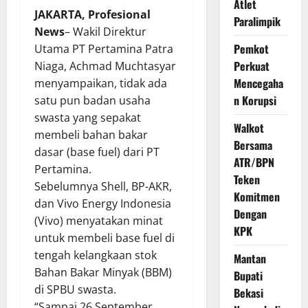
Atlet
JAKARTA, Profesional
Paralimpik
News
– Wakil Direktur
Pemkot
Utama PT Pertamina Patra
Perkuat
Niaga, Achmad Muchtasyar
Mencegaha
menyampaikan, tidak ada
n Korupsi
satu pun badan usaha
swasta yang sepakat
Walkot
membeli bahan bakar
Bersama
dasar (base fuel) dari PT
ATR/BPN
Pertamina.
Teken
Sebelumnya Shell, BP-AKR,
Komitmen
dan Vivo Energy Indonesia
Dengan
(Vivo) menyatakan minat
KPK
untuk membeli base fuel di
tengah kelangkaan stok
Mantan
Bahan Bakar Minyak (BBM)
Bupati
di SPBU swasta.
Bekasi
“Sampai 26 September