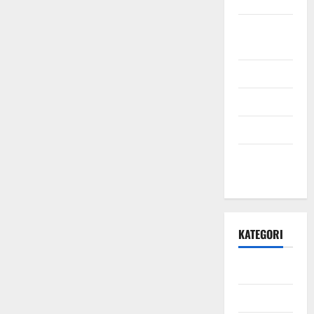
September
2021
Mei 2021
April 2021
Maret 2021
Desember
2020
KATEGORI
Daerah
Ekonomi