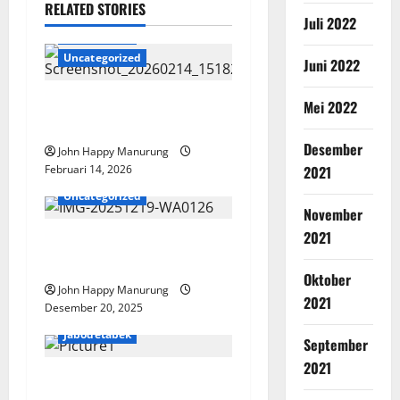
RELATED STORIES
Juli 2022
Jabodetabek
Uncategorized
Juni 2022
Pemkot Bekasi Dorong
Mei 2022
Kreativitas Olahan Pangan
Desember
John Happy Manurung
2021
Februari 14, 2026
Jabodetabek
Uncategorized
November
2021
Walkot Pimpin Apel Pasukan
Pengamanan Nataru
Oktober
John Happy Manurung
2021
Desember 20, 2025
Jabodetabek
September
2021
PTMP Resmi Menang