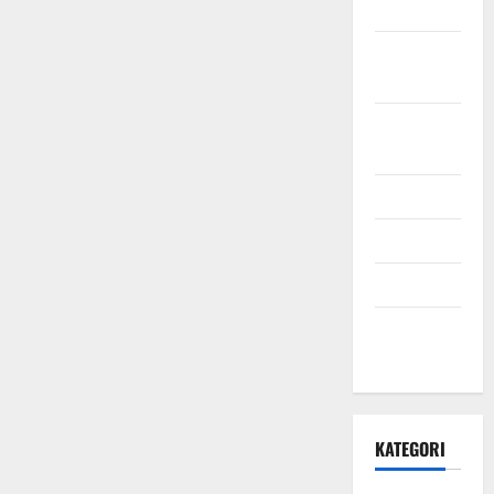
2021
Oktober
2021
September
2021
Mei 2021
April 2021
Maret 2021
Desember
2020
KATEGORI