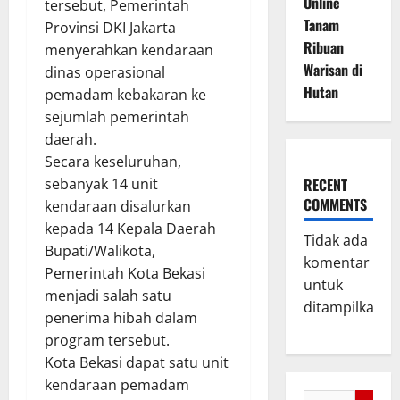
Online
tersebut, Pemerintah
Tanam
Provinsi DKI Jakarta
Ribuan
menyerahkan kendaraan
Warisan di
dinas operasional
Hutan
pemadam kebakaran ke
sejumlah pemerintah
daerah.
Secara keseluruhan,
sebanyak 14 unit
RECENT
COMMENTS
kendaraan disalurkan
kepada 14 Kepala Daerah
Tidak ada
Bupati/Walikota,
komentar
Pemerintah Kota Bekasi
untuk
menjadi salah satu
ditampilkan.
penerima hibah dalam
program tersebut.
Kota Bekasi dapat satu unit
kendaraan pemadam