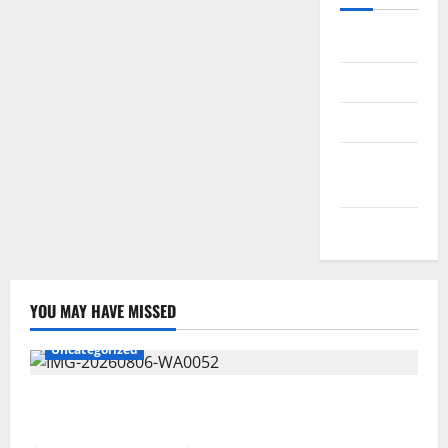
Daftar
Masuk
Feed entri
Feed
komentar
WordPress.org
YOU MAY HAVE MISSED
Uncategorized
Wawali Harris Bobiheo Bangga Prestasi Atlet
Paralimpik