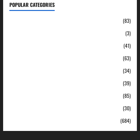
POPULAR CATEGORIES
Daerah
(83)
Ekonomi
(3)
Hukum & Kriminal
(41)
Jabodetabek
(63)
Nasional
(34)
Pendidikan
(39)
Politik
(85)
Sosial
(30)
Uncategorized
(684)