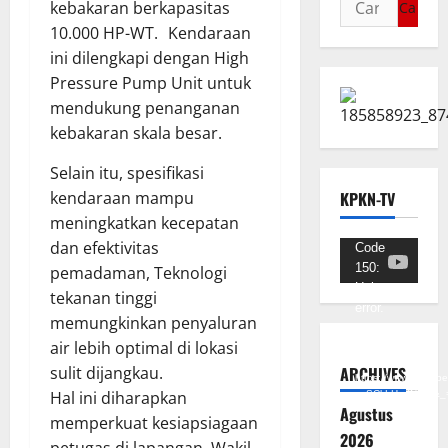
kebakaran berkapasitas
10.000 HP-WT. Kendaraan
ini dilengkapi dengan High
Pressure Pump Unit untuk
mendukung penanganan
kebakaran skala besar.
Selain itu, spesifikasi
kendaraan mampu
KPKN-TV
meningkatkan kecepatan
dan efektivitas
Pemutar
Code
150:
pemadaman, Teknologi
Video
Unknown
tekanan tinggi
error.
memungkinkan penyaluran
air lebih optimal di lokasi
Unduh
Berkas:
ARCHIVES
sulit dijangkau.
https://www.youtub
Hal ini diharapkan
v=SCkLHqdNIuw&_
Agustus
memperkuat kesiapsiagaan
2026