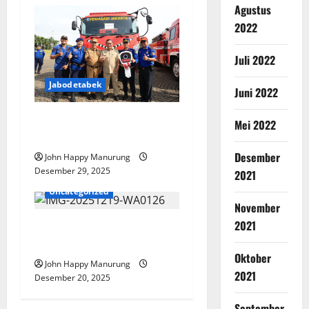
Agustus
2022
Juli 2022
Jabodetabek
Juni 2022
Pemkot Bekasi Terima
Mei 2022
Hibah Kenderaan
Desember
John Happy Manurung
Desember 29, 2025
2021
Jabodetabek
Uncategorized
November
2021
Walkot Pimpin Apel Pasukan
Pengamanan Nataru
Oktober
John Happy Manurung
2021
Desember 20, 2025
September