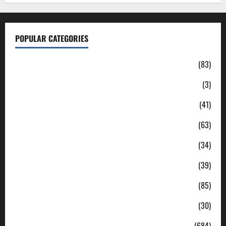
POPULAR CATEGORIES
Daerah
(83)
Ekonomi
(3)
Hukum & Kriminal
(41)
Jabodetabek
(63)
Nasional
(34)
Pendidikan
(39)
Politik
(85)
Sosial
(30)
Uncategorized
(684)