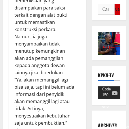
pemeriksaan yang
disampaikan para saksi
terkait dengan alat bukti
untuk memastikan
konstruksi perkara.
Namun, ia juga
menyampaikan tidak
menutup kemungkinan
akan ada pemanggilan
kepada anggota dewan
lainnya jika diperlukan.
KPKN-TV
“Ya, akan memanggil lagi
bisa saja, tapi ini belum ada
Pemutar
Code
informasi dari penyidik
150:
Video
akan memanggil lagi atau
Unknown
error.
tidak. Artinya,
menyesuaikan kebutuhan
Unduh
saja untuk pembuktian,”
Berkas:
ARCHIVES
https://www.youtub