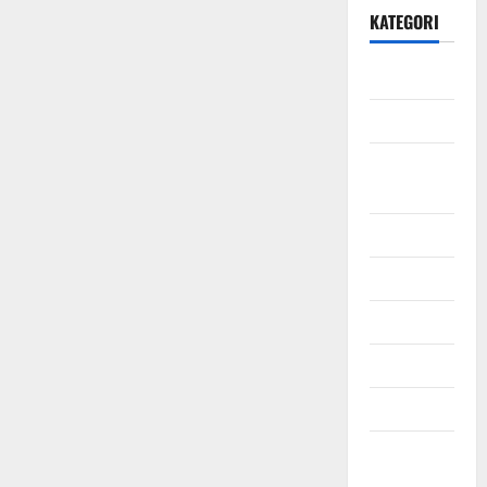
KATEGORI
Daerah
Ekonomi
Hukum &
Kriminal
Jabodetabek
Nasional
Pendidikan
Politik
Sosial
Uncategorized