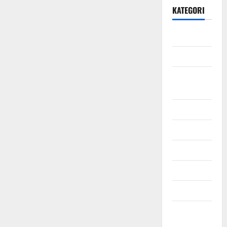
KATEGORI
Daerah
Ekonomi
Hukum &
Kriminal
Jabodetabek
Nasional
Pendidikan
Politik
Sosial
Uncategorized