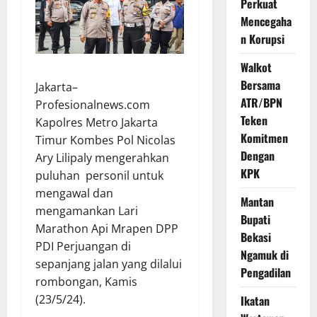
Perkuat
Mencegaha
n Korupsi
Walkot
Bersama
Jakarta–
ATR/BPN
Profesionalnews.com
Teken
Kapolres Metro Jakarta
Komitmen
Timur Kombes Pol Nicolas
Dengan
Ary Lilipaly mengerahkan
KPK
puluhan personil untuk
mengawal dan
Mantan
mengamankan Lari
Bupati
Marathon Api Mrapen DPP
Bekasi
PDI Perjuangan di
Ngamuk di
sepanjang jalan yang dilalui
Pengadilan
rombongan, Kamis
(23/5/24).
Ikatan