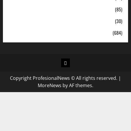
Politik
(85)
Sosial
(30)
Uncategorized
(684)
Copyright ProfesionalNews © All rights reserved.
|
MoreNews
by AF themes.