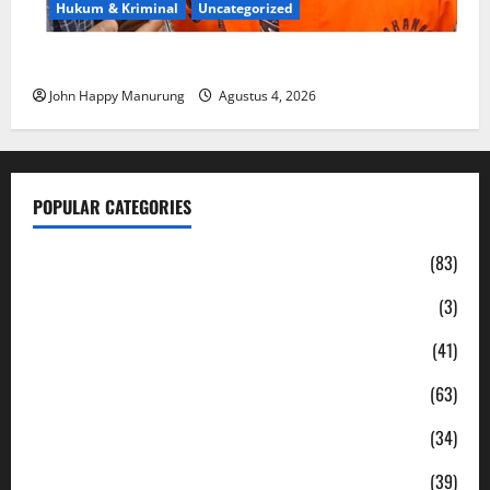
Hukum & Kriminal
Uncategorized
Mantan Bupati Bekasi Ngamuk di Pengadilan
John Happy Manurung
Agustus 4, 2026
POPULAR CATEGORIES
Daerah
(83)
Ekonomi
(3)
Hukum & Kriminal
(41)
Jabodetabek
(63)
Nasional
(34)
Pendidikan
(39)