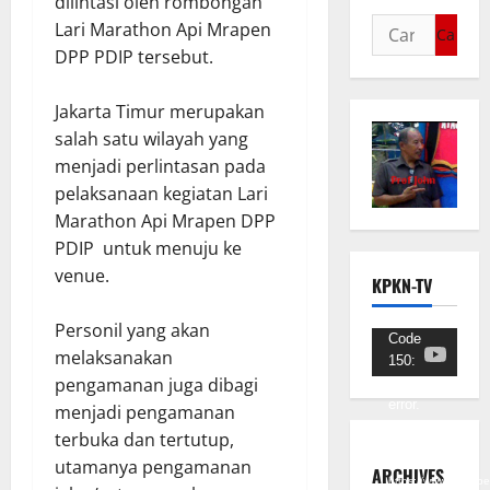
dilintasi oleh rombongan
Lari Marathon Api Mrapen
DPP PDIP tersebut.
Jakarta Timur merupakan
salah satu wilayah yang
menjadi perlintasan pada
pelaksanaan kegiatan Lari
Marathon Api Mrapen DPP
PDIP untuk menuju ke
venue.
KPKN-TV
Personil yang akan
Pemutar
Code
melaksanakan
150:
Video
pengamanan juga dibagi
Unknown
error.
menjadi pengamanan
terbuka dan tertutup,
Unduh
utamanya pengamanan
Berkas:
ARCHIVES
https://www.youtub