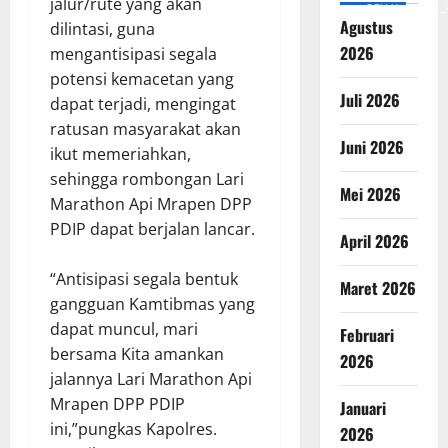
jalur/rute yang akan
v=SCkLHqdNIuw&_
Agustus
dilintasi, guna
2026
mengantisipasi segala
potensi kemacetan yang
Juli 2026
dapat terjadi, mengingat
ratusan masyarakat akan
Juni 2026
ikut memeriahkan,
sehingga rombongan Lari
Mei 2026
Marathon Api Mrapen DPP
PDIP dapat berjalan lancar.
April 2026
“Antisipasi segala bentuk
Maret 2026
gangguan Kamtibmas yang
dapat muncul, mari
Februari
bersama Kita amankan
2026
jalannya Lari Marathon Api
Mrapen DPP PDIP
Januari
ini,”pungkas Kapolres.
2026