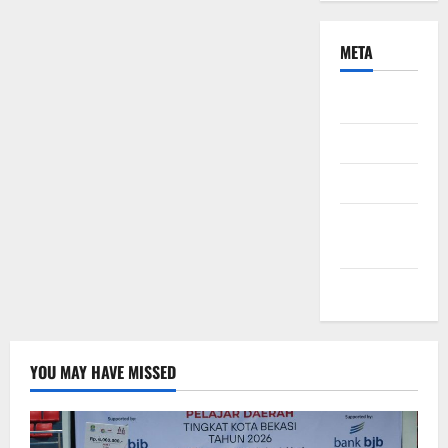
META
Daftar
Masuk
Feed entri
Feed
komentar
WordPress.org
YOU MAY HAVE MISSED