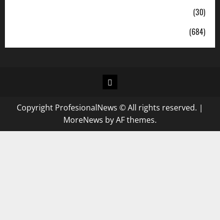
Sosial
(30)
Uncategorized
(684)
Copyright ProfesionalNews © All rights reserved.
|
MoreNews
by AF themes.