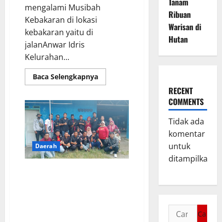
Tanam
mengalami Musibah
Ribuan
Kebakaran di lokasi
Warisan di
kebakaran yaitu di
Hutan
jalanAnwar Idris
Kelurahan...
Baca Selengkapnya
RECENT
COMMENTS
Tidak ada
komentar
untuk
Daerah
ditampilkan.
Ketua umum Lsm Pendekar
Kabupaten Subang,serahkan
mandat kepemimpinan
baru,kang Wahyudin
berpesan,jaga kekompakan dan