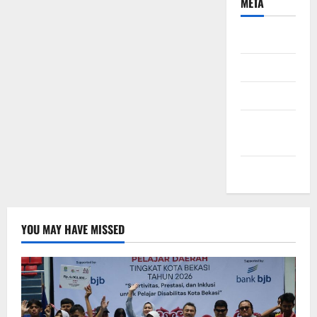
META
Daftar
Masuk
Feed entri
Feed
komentar
WordPress.org
YOU MAY HAVE MISSED