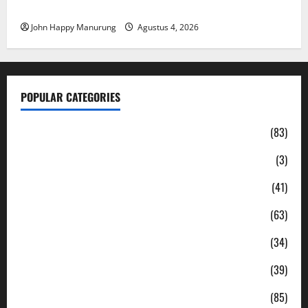
Mantan Bupati Bekasi Ngamuk di Pengadilan
John Happy Manurung
Agustus 4, 2026
POPULAR CATEGORIES
Daerah
(83)
Ekonomi
(3)
Hukum & Kriminal
(41)
Jabodetabek
(63)
Nasional
(34)
Pendidikan
(39)
Politik
(85)