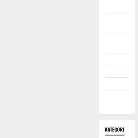
2021
Oktober
2021
September
2021
Mei 2021
April 2021
Maret 2021
Desember
2020
KATEGORI