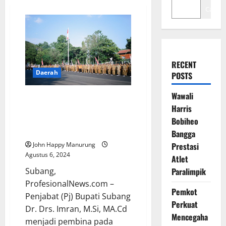
Cari
RECENT
Daerah
POSTS
Wawali
Pimpin Apel Gabungan Lingkup
Harris
Pemda Subang, Pj. Bupati
Sampaikan Beberapa Hal
Bobiheo
Penting
Bangga
John Happy Manurung
Prestasi
Agustus 6, 2024
Atlet
Subang,
Paralimpik
ProfesionalNews.com –
Pemkot
Penjabat (Pj) Bupati Subang
Perkuat
Dr. Drs. Imran, M.Si, MA.Cd
Mencegaha
menjadi pembina pada