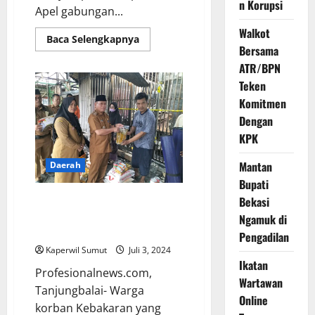
n Korupsi
Apel gabungan...
Walkot
Baca Selengkapnya
Bersama
ATR/BPN
Teken
Komitmen
Dengan
KPK
Mantan
Daerah
Bupati
Wali Kota Tanjung Balai
Bekasi
Memberikan Bantuan Kepada
Ngamuk di
Korban Kebakaran
Pengadilan
Kaperwil Sumut
Juli 3, 2024
Ikatan
Profesionalnews.com,
Wartawan
Tanjungbalai- Warga
Online
korban Kebakaran yang