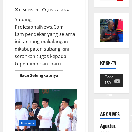
solidaritas.
IT SUPPORT
Juni 27, 2024
Subang,
ProfesionalNews.Com –
Lsm pendekar yang selama
ini tandang makalangan
dikabupaten subang.kini
serahkan tugas kepada
KPKN-TV
kepemimpinan baru...
Baca Selengkapnya
Pemutar
Code
150:
Video
Unknown
error.
Unduh
Berkas:
ARCHIVES
https://www.youtub
v=SCkLHqdNIuw&_
Daerah
Agustus