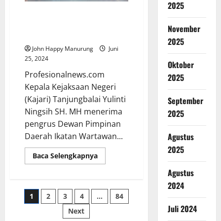
2025
Kajari Tanjung Balai terima
Audiensi pengurus DPD IWOI
November
Tanjung Balai
2025
John Happy Manurung
Juni
25, 2024
Oktober
Profesionalnews.com
2025
Kepala Kejaksaan Negeri
(Kajari) Tanjungbalai Yulinti
September
Ningsih SH. MH menerima
2025
pengrus Dewan Pimpinan
Daerah Ikatan Wartawan...
Agustus
2025
Baca Selengkapnya
Agustus
2024
1
2
3
4
…
84
Juli 2024
Next