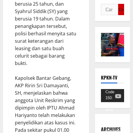
berusia 25 tahun, dan
Syahrul Siddik (SY) yang
berusia 19 tahun. Dalam
penangkapan tersebut,
polisi berhasil menyita satu
surat keterangan dari
leasing dan satu buah
celurit sebagai barang
bukti.
KPKN-TV
Kapolsek Bantar Gebang,
AKP Ririn Sri Damayanti,
Pemutar
Code
SH, menjelaskan bahwa
150:
Video
anggota Unit Reskrim yang
Unknown
dipimpin oleh IPTU Ahmad
error.
Hariyanto telah melakukan
Unduh
penyelidikan atas kasus ini.
Berkas:
ARCHIVES
Pada sekitar pukul 01.00
https://www.youtub