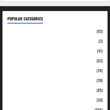
POPULAR CATEGORIES
Daerah
(83)
Ekonomi
(3)
Hukum & Kriminal
(41)
Jabodetabek
(63)
Nasional
(34)
Pendidikan
(39)
Politik
(85)
Sosial
(30)
Uncategorized
(684)