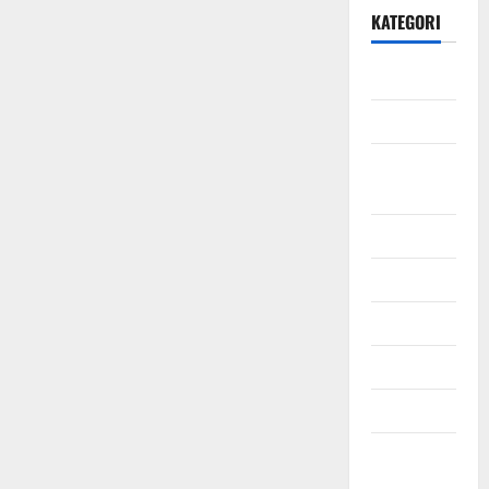
KATEGORI
Daerah
Ekonomi
Hukum &
Kriminal
Jabodetabek
Nasional
Pendidikan
Politik
Sosial
Uncategorized