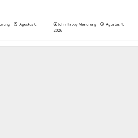
at Mencegahan
Walkot Bersama ATR/BPN Teken
Komitmen Dengan KPK
urung
Agustus 6,
John Happy Manurung
Agustus 4,
2026