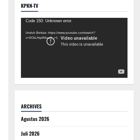
KPKN-TV
Pemutar
Code 150: Unknown error.
Video
Unduh Berkas: https://www.youtube.com/watch?
v=SCkLHqdNIuw&_=1
ARCHIVES
Agustus 2026
Juli 2026