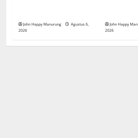
Wawali Harris Bobiheo Bangga
Pemkot Perku
Prestasi Atlet Paralimpik
Korupsi
John Happy Manurung
Agustus 6,
John Happy Man
2026
2026