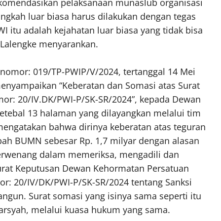
omendasikan pelaksanaan munaslub organisasi
ngkah luar biasa harus dilakukan dengan tegas
I itu adalah kejahatan luar biasa yang tidak bisa
n Lalengke menyarankan.
nomor: 019/TP-PWIP/V/2024, tertanggal 14 Mei
enyampaikan “Keberatan dan Somasi atas Surat
or: 20/IV.DK/PWI-P/SK-SR/2024”, kepada Dewan
etebal 13 halaman yang dilayangkan melalui tim
engatakan bahwa dirinya keberatan atas teguran
ah BUMN sebesar Rp. 1,7 milyar dengan alasan
erwenang dalam memeriksa, mengadili dan
urat Keputusan Dewan Kehormatan Persatuan
r: 20/IV/DK/PWI-P/SK-SR/2024 tentang Sanksi
ngun. Surat somasi yang isinya sama seperti itu
ndarsyah, melalui kuasa hukum yang sama.