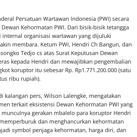
deral Persatuan Wartawan Indonesia (PWI) secara
Dewan Kehormatan PWI. Dari bisik-bisik tetangga
i internal organisasi wartawan yang dijuluki
makin membara. Ketum PWI, Hendri Ch Bangun, dan
asongko Tedjo cs atas Surat Keputusan Dewan
eras kepada Hendri dan mewajibkan pengembalian
ot koruptor itu sebesar Rp. Rp1.771.200.000 (satu
tus ribu rupiah).
 di kalangan pers, Wilson Lalengke, mengatakan
men terkait eksistensi Dewan Kehormatan PWI yang
n munculnya gerakan mbalelo para koruptor Hendri
n memperburuk dan menghancurkan kehormatan
jadi symbol penjaga kehormatan, harga diri, dan