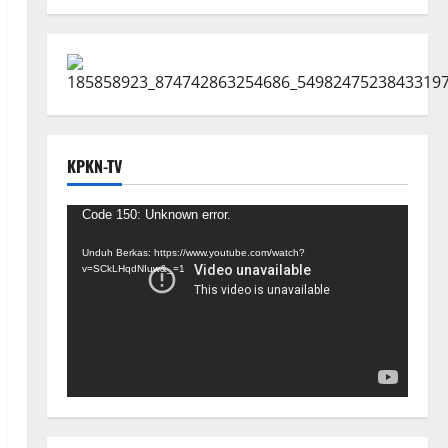
KPKN-TV
Pemutar
Code 150: Unknown error.
Video
Unduh Berkas: https://www.youtube.com/watch?
v=SCkLHqdNIuw&_=1