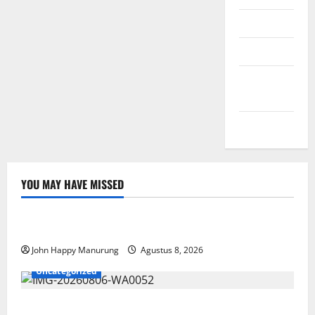
Masuk
Feed entri
Feed
komentar
WordPress.org
YOU MAY HAVE MISSED
Nasional
Uncategorized
Pemda Dan TNI Kelola Sampah Jadi BBM
John Happy Manurung
Agustus 8, 2026
Uncategorized
Wawali Harris Bobiheo Bangga Prestasi Atlet