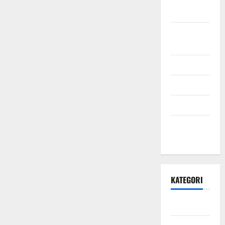
2021
September
2021
Mei 2021
April 2021
Maret 2021
Desember
2020
KATEGORI
Daerah