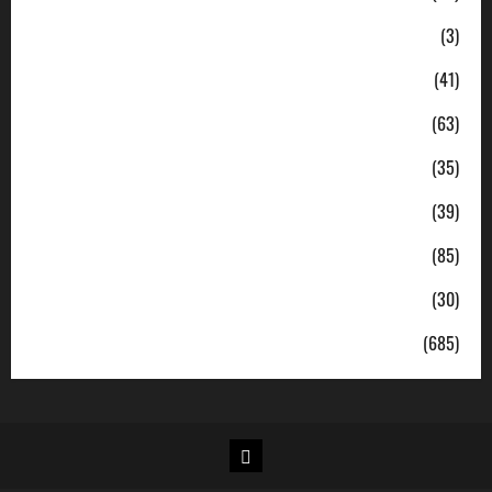
Ekonomi
(3)
Hukum & Kriminal
(41)
Jabodetabek
(63)
Nasional
(35)
Pendidikan
(39)
Politik
(85)
Sosial
(30)
Uncategorized
(685)