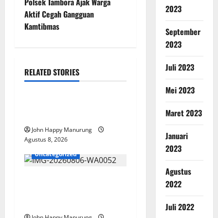
Polsek Tambora Ajak Warga
2023
Aktif Cegah Gangguan
Kamtibmas
September
2023
Juli 2023
RELATED STORIES
Nasional
Uncategorized
Mei 2023
Pemda Dan TNI Kelola
Maret 2023
Sampah Jadi BBM
John Happy Manurung
Januari
Agustus 8, 2026
2023
Uncategorized
Agustus
Wawali Harris Bobiheo
2022
Bangga Prestasi Atlet
Paralimpik
Juli 2022
John Happy Manurung