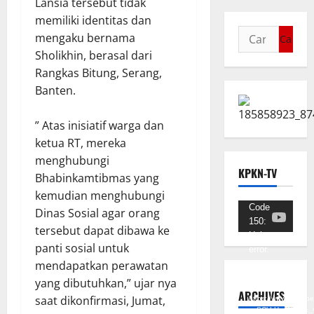
Lansia tersebut tidak
memiliki identitas dan
mengaku bernama
Sholikhin, berasal dari
Rangkas Bitung, Serang,
Banten.
” Atas inisiatif warga dan
ketua RT, mereka
menghubungi
KPKN-TV
Bhabinkamtibmas yang
kemudian menghubungi
Pemutar
Code
Dinas Sosial agar orang
150:
Video
tersebut dapat dibawa ke
Unknown
panti sosial untuk
error.
mendapatkan perawatan
Unduh
yang dibutuhkan,” ujar nya
Berkas:
ARCHIVES
saat dikonfirmasi, Jumat,
https://www.youtub
v=SCkLHqdNIuw&_