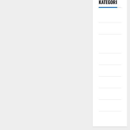
KATEGORI
Daerah
Ekonomi
Hukum &
Kriminal
Jabodetabek
Nasional
Pendidikan
Politik
Sosial
Uncategorized