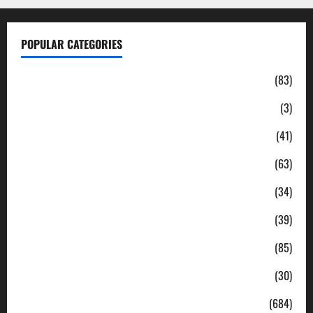
POPULAR CATEGORIES
Daerah
(83)
Ekonomi
(3)
Hukum & Kriminal
(41)
Jabodetabek
(63)
Nasional
(34)
Pendidikan
(39)
Politik
(85)
Sosial
(30)
Uncategorized
(684)