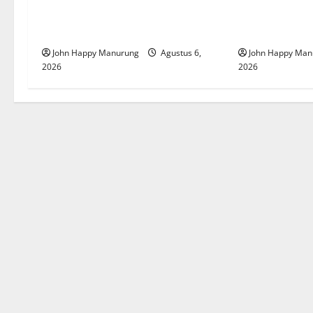
Wawali Harris Bobiheo Bangga
Pemkot Perku
Prestasi Atlet Paralimpik
Korupsi
John Happy Manurung
Agustus 6,
John Happy Man
2026
2026