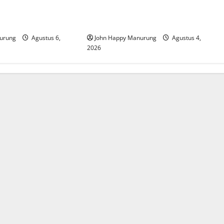
at Mencegahan
Walkot Bersama ATR/BPN Teken
Komitmen Dengan KPK
urung
Agustus 6,
John Happy Manurung
Agustus 4,
2026