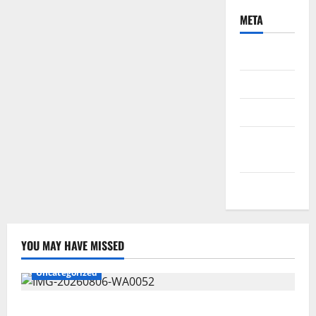
META
Daftar
Masuk
Feed entri
Feed
komentar
WordPress.org
YOU MAY HAVE MISSED
Uncategorized
Wawali Harris Bobiheo Bangga Prestasi Atlet