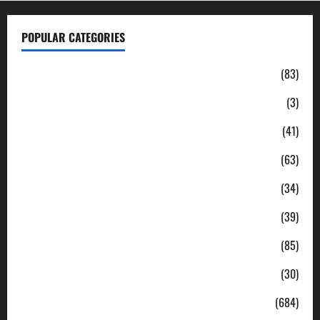
POPULAR CATEGORIES
Daerah
(83)
Ekonomi
(3)
Hukum & Kriminal
(41)
Jabodetabek
(63)
Nasional
(34)
Pendidikan
(39)
Politik
(85)
Sosial
(30)
Uncategorized
(684)