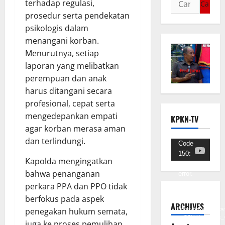
terhadap regulasi,
prosedur serta pendekatan
psikologis dalam
menangani korban.
Menurutnya, setiap
laporan yang melibatkan
perempuan dan anak
harus ditangani secara
profesional, cepat serta
mengedepankan empati
KPKN-TV
agar korban merasa aman
dan terlindungi.
Pemutar
Code
150:
Video
Kapolda mengingatkan
Unknown
bahwa penanganan
error.
perkara PPA dan PPO tidak
Unduh
berfokus pada aspek
Berkas:
ARCHIVES
https://www.youtub
penegakan hukum semata,
v=SCkLHqdNIuw&_
juga ke proses pemulihan