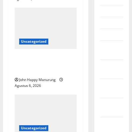
Mei 2026
April 2026
Maret 2026
Uncategorized
Februari
2026
Wawali Harris Bobiheo
Bangga Prestasi Atlet
Januari
Paralimpik
2026
John Happy Manurung
Desember
Agustus 6, 2026
2025
November
2025
Oktober
Uncategorized
2025