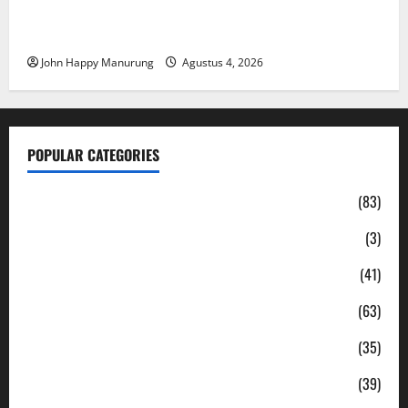
Walkot Bersama ATR/BPN Teken Komitmen Dengan
KPK
John Happy Manurung
Agustus 4, 2026
POPULAR CATEGORIES
Daerah
(83)
Ekonomi
(3)
Hukum & Kriminal
(41)
Jabodetabek
(63)
Nasional
(35)
Pendidikan
(39)