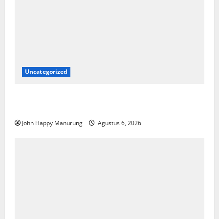
Uncategorized
Wawali Harris Bobiheo Bangga Prestasi Atlet
Paralimpik
John Happy Manurung
Agustus 6, 2026