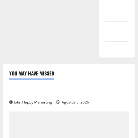
Masuk
Feed entri
Feed
komentar
WordPress.org
YOU MAY HAVE MISSED
Nasional
Uncategorized
Pemda Dan TNI Kelola Sampah Jadi BBM
John Happy Manurung
Agustus 8, 2026