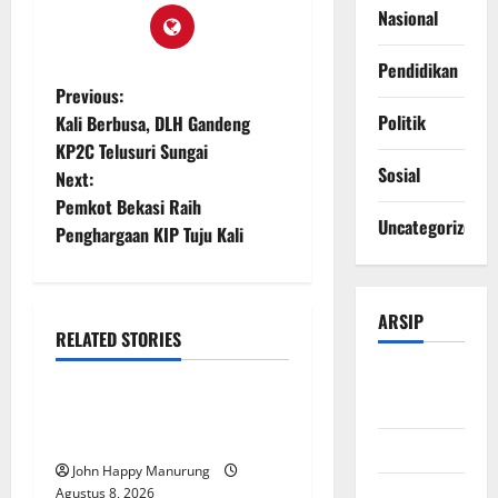
Nasional
Pendidikan
Previous:
Politik
Kali Berbusa, DLH Gandeng
KP2C Telusuri Sungai
Sosial
Next:
Pemkot Bekasi Raih
Uncategorized
Penghargaan KIP Tuju Kali
ARSIP
RELATED STORIES
Nasional
Uncategorized
Agustus
2026
Pemda Dan TNI Kelola
Sampah Jadi BBM
Juli 2026
John Happy Manurung
Juni 2026
Agustus 8, 2026