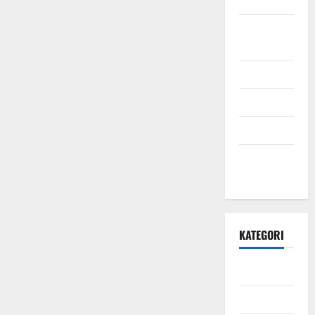
September
2021
Mei 2021
April 2021
Maret 2021
Desember
2020
KATEGORI
Daerah
Ekonomi