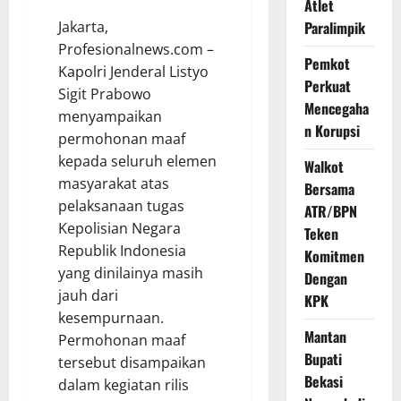
Atlet
Jakarta,
Paralimpik
Profesionalnews.com –
Pemkot
Kapolri Jenderal Listyo
Perkuat
Sigit Prabowo
Mencegaha
menyampaikan
n Korupsi
permohonan maaf
kepada seluruh elemen
Walkot
masyarakat atas
Bersama
pelaksanaan tugas
ATR/BPN
Kepolisian Negara
Teken
Republik Indonesia
Komitmen
yang dinilainya masih
Dengan
jauh dari
KPK
kesempurnaan.
Mantan
Permohonan maaf
Bupati
tersebut disampaikan
Bekasi
dalam kegiatan rilis