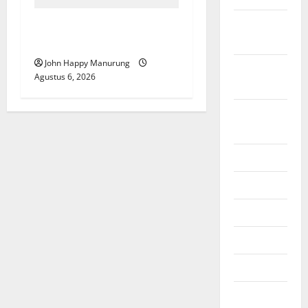
September
Pemkot Perkuat
2025
Mencegahan Korupsi
John Happy Manurung
Agustus
Agustus 6, 2026
2025
Agustus
2024
Juli 2024
Juni 2024
Mei 2024
April 2024
Maret 2024
Februari