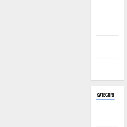
September
2021
Mei 2021
April 2021
Maret 2021
Desember
2020
KATEGORI
Daerah
Ekonomi