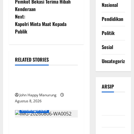
Pemkot Bekasi Terima Hibah
Nasional
Kenderaan
Next:
Pendidikan
Kapolri Minta Maat Kepada
Publik
Politik
Sosial
RELATED STORIES
Uncategorized
Nasional
Uncategorized
Pemda Dan TNI Kelola
ARSIP
Sampah Jadi BBM
John Happy Manurung
Agustus
Agustus 8, 2026
2026
Uncategorized
Juli 2026
Wawali Harris Bobiheo
Bangga Prestasi Atlet
Juni 2026