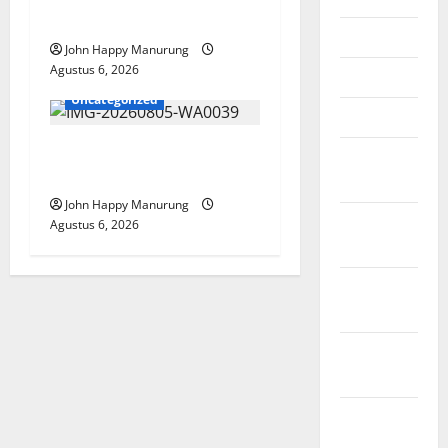
Paralimpik
Mei 2026
John Happy Manurung
Agustus 6, 2026
April 2026
Uncategorized
Maret 2026
Pemkot Perkuat
Februari
Mencegahan Korupsi
2026
John Happy Manurung
Januari
Agustus 6, 2026
2026
Desember
2025
November
2025
Oktober
2025