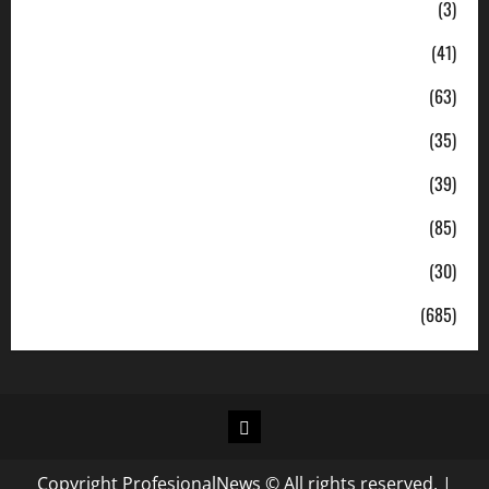
Ekonomi
(3)
Hukum & Kriminal
(41)
Jabodetabek
(63)
Nasional
(35)
Pendidikan
(39)
Politik
(85)
Sosial
(30)
Uncategorized
(685)
Copyright ProfesionalNews © All rights reserved.
|