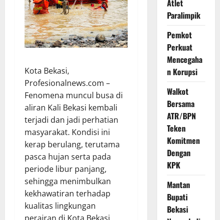
Atlet
Paralimpik
Pemkot
Perkuat
Mencegaha
Kota Bekasi,
n Korupsi
Profesionalnews.com –
Walkot
Fenomena muncul busa di
Bersama
aliran Kali Bekasi kembali
ATR/BPN
terjadi dan jadi perhatian
Teken
masyarakat. Kondisi ini
Komitmen
kerap berulang, terutama
Dengan
pasca hujan serta pada
KPK
periode libur panjang,
sehingga menimbulkan
Mantan
kekhawatiran terhadap
Bupati
kualitas lingkungan
Bekasi
perairan di Kota Bekasi.