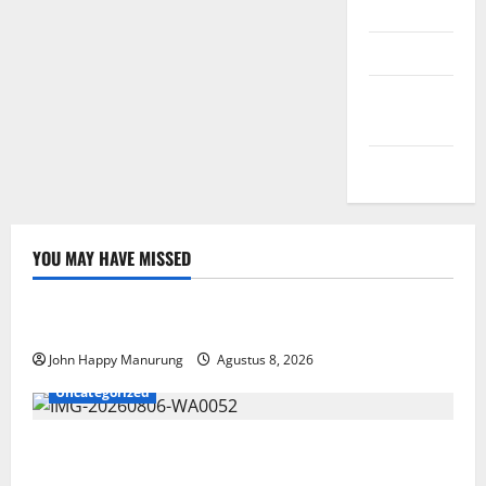
Masuk
Feed entri
Feed
komentar
WordPress.org
YOU MAY HAVE MISSED
Nasional
Uncategorized
Pemda Dan TNI Kelola Sampah Jadi BBM
John Happy Manurung
Agustus 8, 2026
Uncategorized
Wawali Harris Bobiheo Bangga Prestasi Atlet
Paralimpik