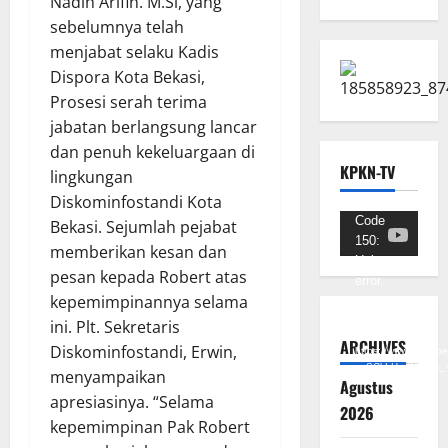
Nadih Arifin. M.Si, yang
sebelumnya telah
menjabat selaku Kadis
Dispora Kota Bekasi,
Prosesi serah terima
jabatan berlangsung lancar
dan penuh kekeluargaan di
KPKN-TV
lingkungan
Diskominfostandi Kota
Pemutar
Code
Bekasi. Sejumlah pejabat
150:
Video
memberikan kesan dan
Unknown
pesan kepada Robert atas
error.
kepemimpinannya selama
Unduh
ini. Plt. Sekretaris
Berkas:
ARCHIVES
Diskominfostandi, Erwin,
https://www.youtub
v=SCkLHqdNIuw&_
menyampaikan
Agustus
apresiasinya. “Selama
2026
kepemimpinan Pak Robert