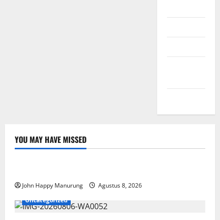
Daftar
Masuk
Feed entri
Feed
komentar
WordPress.org
YOU MAY HAVE MISSED
Nasional
Uncategorized
Pemda Dan TNI Kelola Sampah Jadi BBM
John Happy Manurung
Agustus 8, 2026
Uncategorized