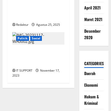
Rawalumbu dan Rencana
April 2021
Pembangunan Polder Air
Sepanjang Jaya
Maret 2021
Redaktur
Agustus 25, 2025
Desember
2020
Politik
Sosial
Penutupan Kegiatan Pekan
Olah Raga Pelajar(POPKOP )
CATEGORIES
Oleh Wali kota
IT SUPPORT
November 17,
Daerah
2023
Ekonomi
Hukum &
Kriminal