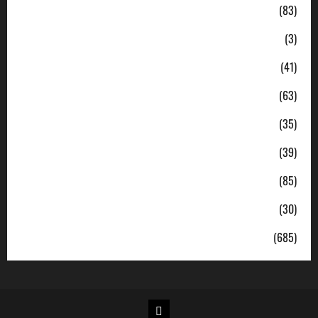
Daerah
(83)
Ekonomi
(3)
Hukum & Kriminal
(41)
Jabodetabek
(63)
Nasional
(35)
Pendidikan
(39)
Politik
(85)
Sosial
(30)
Uncategorized
(685)