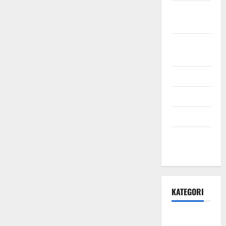
Oktober
2021
September
2021
Mei 2021
April 2021
Maret 2021
Desember
2020
KATEGORI
Daerah