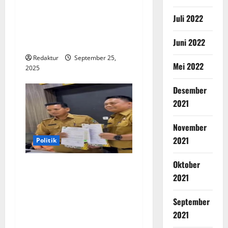
Mochamad Fajar Ginanjar
Penghapusan Tunggakan
Juli 2022
PKB Hanya Sampai 30
Juni 2022
September 2025
Redaktur
September 25,
Mei 2022
2025
Desember
2021
November
2021
Politik
Oktober
Serah Terima Jabatan Kadis
2021
” Diskominfostandi Kota
Bekasi Robert TP
September
Siagian.S.STP. M.Si Pada
2021
Nadih Arifin M.Si ” Berjalan