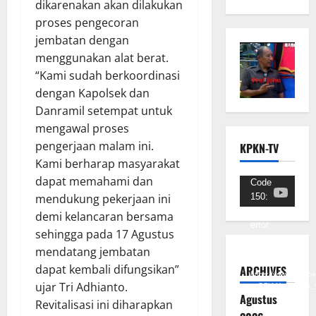
dikarenakan akan dilakukan
proses pengecoran
jembatan dengan
menggunakan alat berat.
“Kami sudah berkoordinasi
dengan Kapolsek dan
Danramil setempat untuk
mengawal proses
pengerjaan malam ini.
KPKN-TV
Kami berharap masyarakat
dapat memahami dan
Pemutar
Code
150:
mendukung pekerjaan ini
Video
Unknown
demi kelancaran bersama
error.
sehingga pada 17 Agustus
mendatang jembatan
Unduh
Berkas:
dapat kembali difungsikan”
ARCHIVES
https://www.youtub
ujar Tri Adhianto.
v=SCkLHqdNIuw&_
Agustus
Revitalisasi ini diharapkan