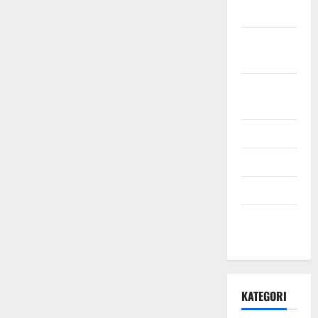
2021
Oktober
2021
September
2021
Mei 2021
April 2021
Maret 2021
Desember
2020
KATEGORI