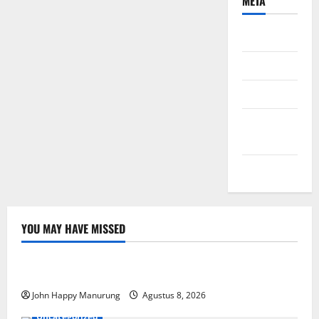
META
Daftar
Masuk
Feed entri
Feed
komentar
WordPress.org
YOU MAY HAVE MISSED
Nasional
Uncategorized
Pemda Dan TNI Kelola Sampah Jadi BBM
John Happy Manurung
Agustus 8, 2026
Uncategorized