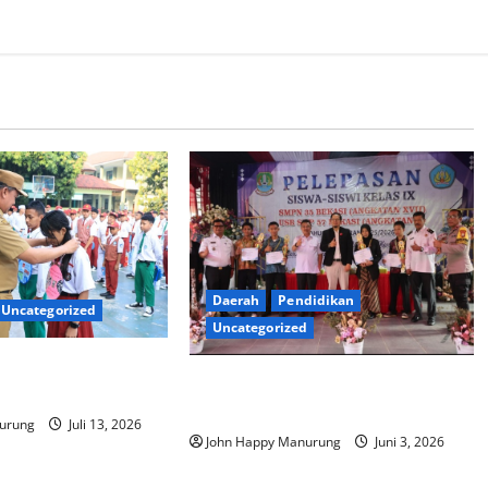
Daerah
Pendidikan
Uncategorized
Uncategorized
MPLS Sekolah Aman
Pelepasan Siswa Siswi Kelas IX
gkan
SMPN 35
urung
Juli 13, 2026
John Happy Manurung
Juni 3, 2026