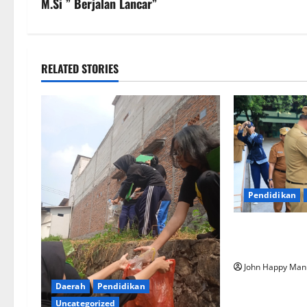
M.Si ” Berjalan Lancar”
RELATED STORIES
Pendidikan
Walkot Buka 
Dan Menyenan
John Happy Man
Daerah
Pendidikan
Uncategorized