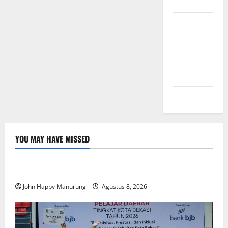
Daftar
Masuk
Feed entri
Feed
komentar
WordPress.org
YOU MAY HAVE MISSED
Nasional
Uncategorized
Pemda Dan TNI Kelola Sampah Jadi BBM
John Happy Manurung
Agustus 8, 2026