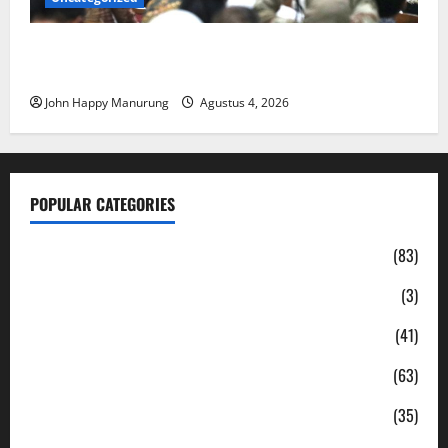
Walkot Bersama ATR/BPN Teken Komitmen Dengan
KPK
John Happy Manurung
Agustus 4, 2026
POPULAR CATEGORIES
Daerah
(83)
Ekonomi
(3)
Hukum & Kriminal
(41)
Jabodetabek
(63)
Nasional
(35)