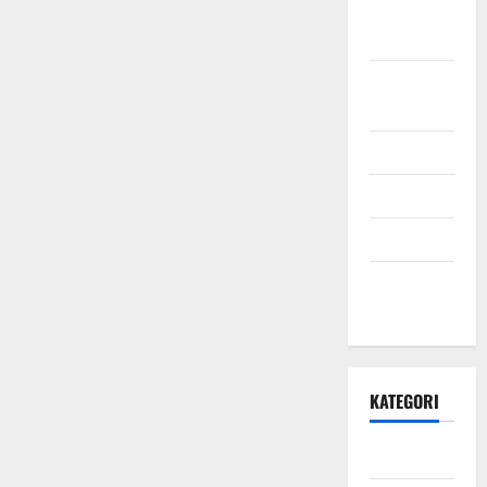
Oktober
2021
September
2021
Mei 2021
April 2021
Maret 2021
Desember
2020
KATEGORI
Daerah