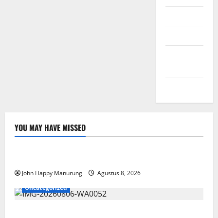
Masuk
Feed entri
Feed
komentar
WordPress.org
YOU MAY HAVE MISSED
Nasional
Uncategorized
Pemda Dan TNI Kelola Sampah Jadi BBM
John Happy Manurung
Agustus 8, 2026
Uncategorized
Wawali Harris Bobiheo Bangga Prestasi Atlet