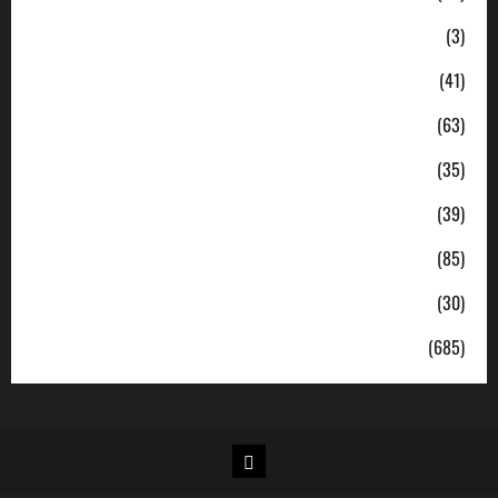
Ekonomi
(3)
Hukum & Kriminal
(41)
Jabodetabek
(63)
Nasional
(35)
Pendidikan
(39)
Politik
(85)
Sosial
(30)
Uncategorized
(685)