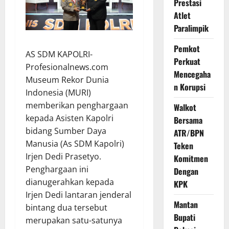
Prestasi
Atlet
Paralimpik
Pemkot
AS SDM KAPOLRI-
Perkuat
Profesionalnews.com
Mencegaha
Museum Rekor Dunia
n Korupsi
Indonesia (MURI)
memberikan penghargaan
Walkot
kepada Asisten Kapolri
Bersama
bidang Sumber Daya
ATR/BPN
Manusia (As SDM Kapolri)
Teken
Irjen Dedi Prasetyo.
Komitmen
Penghargaan ini
Dengan
dianugerahkan kepada
KPK
Irjen Dedi lantaran jenderal
Mantan
bintang dua tersebut
Bupati
merupakan satu-satunya