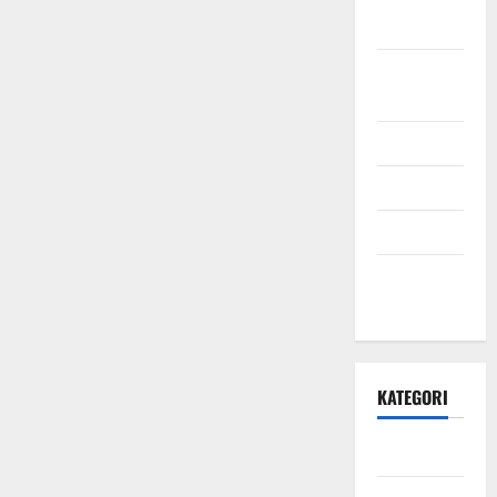
2021
September
2021
Mei 2021
April 2021
Maret 2021
Desember
2020
KATEGORI
Daerah