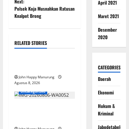
Next:
April 2021
Polsek Koja Musnahkan Ratusan
Knalpot Brong
Maret 2021
Desember
2020
RELATED STORIES
Nasional
Uncategorized
Pemda Dan TNI Kelola
CATEGORIES
Sampah Jadi BBM
John Happy Manurung
Daerah
Agustus 8, 2026
Ekonomi
Uncategorized
Hukum &
Wawali Harris Bobiheo
Kriminal
Bangga Prestasi Atlet
Paralimpik
Jabodetabek
John Happy Manurung