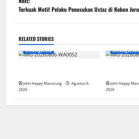
Next:
Terkuak Motif Pelaku Penusukan Ustaz di Kebon Je
RELATED STORIES
Uncategorized
Uncategorize
Wawali Harris Bobiheo Bangga
Pemkot Perku
Prestasi Atlet Paralimpik
Korupsi
John Happy Manurung
Agustus 6,
John Happy Man
2026
2026