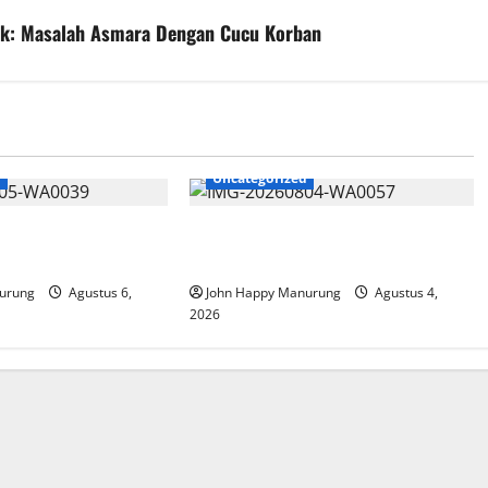
ruk: Masalah Asmara Dengan Cucu Korban
d
Uncategorized
at Mencegahan
Walkot Bersama ATR/BPN Teken
Komitmen Dengan KPK
urung
Agustus 6,
John Happy Manurung
Agustus 4,
2026