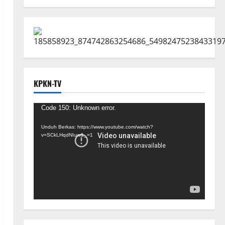
KPKN-TV
Pemutar
Code 150: Unknown error.
Video
Unduh Berkas: https://www.youtube.com/watch?
v=SCkLHqdNIuw&_=1