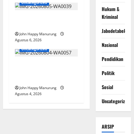
Uncategorized
Hukum &
Kriminal
Pemkot Perkuat
Mencegahan Korupsi
Jabodetabek
John Happy Manurung
Agustus 6, 2026
Nasional
Uncategorized
Pendidikan
Walkot Bersama ATR/BPN
Teken Komitmen Dengan
Politik
KPK
Sosial
John Happy Manurung
Agustus 4, 2026
Uncategorized
ARSIP