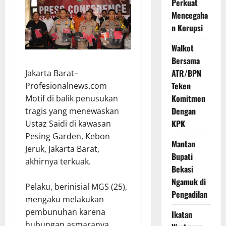
Perkuat
Mencegaha
n Korupsi
Walkot
Bersama
ATR/BPN
Jakarta Barat–
Teken
Profesionalnews.com
Komitmen
Motif di balik penusukan
Dengan
tragis yang menewaskan
KPK
Ustaz Saidi di kawasan
Pesing Garden, Kebon
Mantan
Jeruk, Jakarta Barat,
Bupati
akhirnya terkuak.
Bekasi
Ngamuk di
Pelaku, berinisial MGS (25),
Pengadilan
mengaku melakukan
pembunuhan karena
Ikatan
hubungan asmaranya