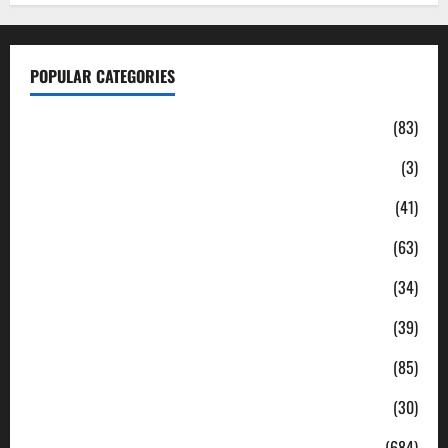
POPULAR CATEGORIES
Daerah
(83)
Ekonomi
(3)
Hukum & Kriminal
(41)
Jabodetabek
(63)
Nasional
(34)
Pendidikan
(39)
Politik
(85)
Sosial
(30)
Uncategorized
(684)