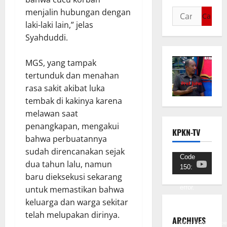
menjalin hubungan dengan
laki-laki lain,” jelas
Syahduddi.
MGS, yang tampak
tertunduk dan menahan
rasa sakit akibat luka
tembak di kakinya karena
melawan saat
penangkapan, mengakui
KPKN-TV
bahwa perbuatannya
sudah direncanakan sejak
Pemutar
Code
dua tahun lalu, namun
150:
Video
baru dieksekusi sekarang
Unknown
error.
untuk memastikan bahwa
keluarga dan warga sekitar
Unduh
telah melupakan dirinya.
Berkas:
ARCHIVES
https://www.youtub