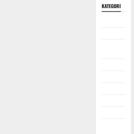
KATEGORI
Daerah
Ekonomi
Hukum &
Kriminal
Jabodetabek
Nasional
Pendidikan
Politik
Sosial
Uncategorized