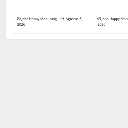
Wawali Harris Bobiheo Bangga
Pemkot Perku
Prestasi Atlet Paralimpik
Korupsi
John Happy Manurung
Agustus 6,
John Happy Man
2026
2026