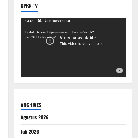
KPKN-TV
Pemutar
Code 150: Unknown error.
Video
Unduh Berkas: https://www.youtube.com/watch?
v=SCkLHqdNIuw&_=1
ARCHIVES
Agustus 2026
Juli 2026