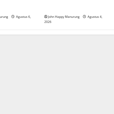
at Mencegahan
Walkot Bersama ATR/BPN Teken
Komitmen Dengan KPK
urung
Agustus 6,
John Happy Manurung
Agustus 4,
2026