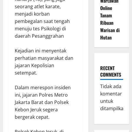
Wartawan
seorang atlet karate,
Online
menjadi korban
Tanam
pembegalan saat tengah
Ribuan
menuju tes Psikologi di
Warisan di
daerah Pesanggrahan
Hutan
Kejadian ini menyentak
perhatian masyarakat dan
jajaran Kepolisian
RECENT
setempat.
COMMENTS
Tidak ada
Dalam merespon insiden
komentar
ini, jajaran Polres Metro
untuk
Jakarta Barat dan Polsek
ditampilkan.
Kebon Jeruk segera
bergerak cepat.
Polsek Kebon Jeruk, di