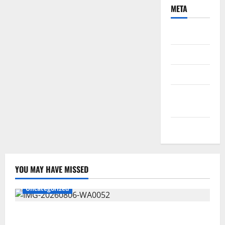
META
Daftar
Masuk
Feed entri
Feed
komentar
WordPress.org
YOU MAY HAVE MISSED
Uncategorized
Wawali Harris Bobiheo Bangga Prestasi Atlet