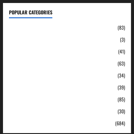
POPULAR CATEGORIES
Daerah
(83)
Ekonomi
(3)
Hukum & Kriminal
(41)
Jabodetabek
(63)
Nasional
(34)
Pendidikan
(39)
Politik
(85)
Sosial
(30)
Uncategorized
(684)