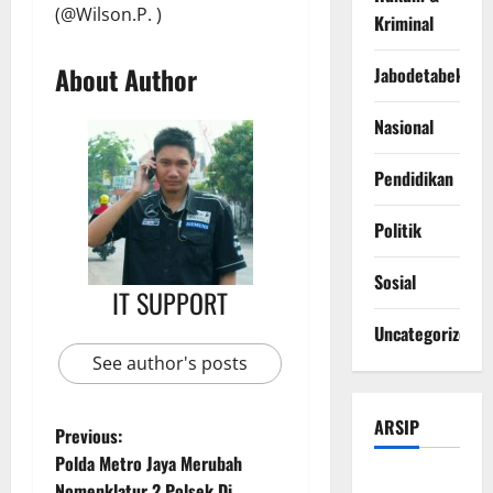
(@Wilson.P. )
Kriminal
About Author
Jabodetabek
Nasional
Pendidikan
Politik
Sosial
IT SUPPORT
Uncategorized
See author's posts
ARSIP
Previous:
Polda Metro Jaya Merubah
Agustus
Nomenklatur 2 Polsek Di