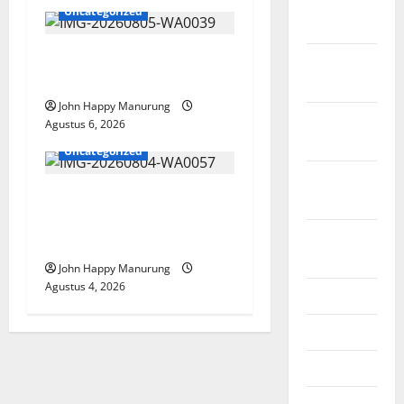
November
Uncategorized
2025
Pemkot Perkuat
Oktober
Mencegahan Korupsi
2025
John Happy Manurung
September
Agustus 6, 2026
2025
Uncategorized
Agustus
Walkot Bersama ATR/BPN
2025
Teken Komitmen Dengan
Agustus
KPK
2024
John Happy Manurung
Agustus 4, 2026
Juli 2024
Juni 2024
Mei 2024
April 2024