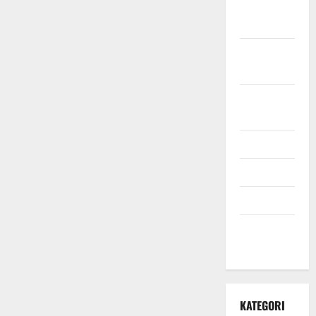
November
2021
Oktober
2021
September
2021
Mei 2021
April 2021
Maret 2021
Desember
2020
KATEGORI