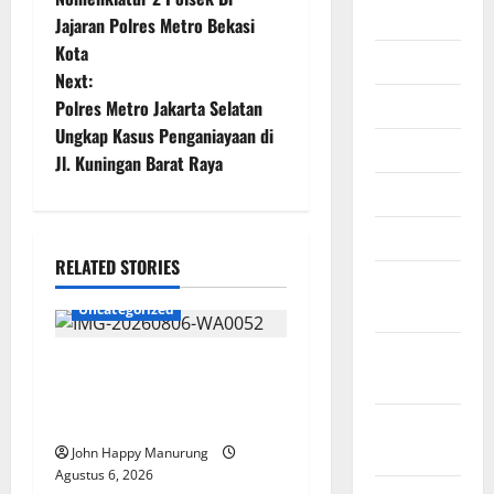
2026
Jajaran Polres Metro Bekasi
Kota
Juli 2026
Next:
Juni 2026
Polres Metro Jakarta Selatan
Ungkap Kasus Penganiayaan di
Mei 2026
Jl. Kuningan Barat Raya
April 2026
Maret 2026
RELATED STORIES
Februari
2026
Uncategorized
Januari
Wawali Harris Bobiheo
2026
Bangga Prestasi Atlet
Paralimpik
Desember
2025
John Happy Manurung
Agustus 6, 2026