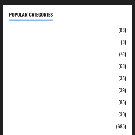
POPULAR CATEGORIES
Daerah
(83)
Ekonomi
(3)
Hukum & Kriminal
(41)
Jabodetabek
(63)
Nasional
(35)
Pendidikan
(39)
Politik
(85)
Sosial
(30)
Uncategorized
(685)