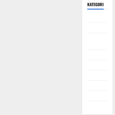
KATEGORI
Daerah
Ekonomi
Hukum &
Kriminal
Jabodetabek
Nasional
Pendidikan
Politik
Sosial
Uncategorized