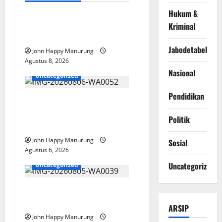
Hukum &
Pemda Dan TNI Kelola
Kriminal
Sampah Jadi BBM
Jabodetabek
John Happy Manurung
Agustus 8, 2026
Nasional
Uncategorized
Pendidikan
Wawali Harris Bobiheo
Bangga Prestasi Atlet
Politik
Paralimpik
John Happy Manurung
Sosial
Agustus 6, 2026
Uncategorized
Uncategorized
Pemkot Perkuat
Mencegahan Korupsi
ARSIP
John Happy Manurung