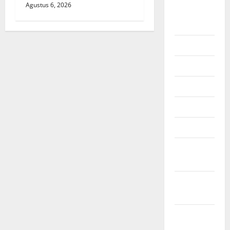
Agustus 6, 2026
Agustus
2026
Juli 2026
Juni 2026
Mei 2026
April 2026
Maret 2026
Februari
2026
Januari
2026
Desember
2025