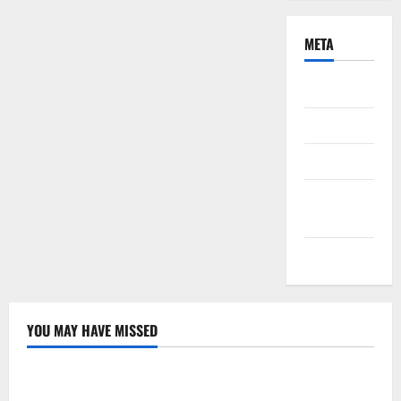
META
Daftar
Masuk
Feed entri
Feed
komentar
WordPress.org
YOU MAY HAVE MISSED
Nasional
Uncategorized
Pemda Dan TNI Kelola Sampah Jadi BBM