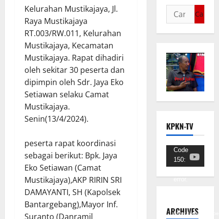
Kelurahan Mustikajaya, Jl.
Raya Mustikajaya
RT.003/RW.011, Kelurahan
Mustikajaya, Kecamatan
Mustikajaya. Rapat dihadiri
oleh sekitar 30 peserta dan
dipimpin oleh Sdr. Jaya Eko
Setiawan selaku Camat
Mustikajaya.
Senin(13/4/2024).
KPKN-TV
peserta rapat koordinasi
Pemutar
Code
sebagai berikut: Bpk. Jaya
150:
Video
Eko Setiawan (Camat
Unknown
Mustikajaya),AKP RIRIN SRI
error.
DAMAYANTI, SH (Kapolsek
Unduh
Bantargebang),Mayor Inf.
Berkas:
ARCHIVES
https://www.youtub
Suranto (Danramil