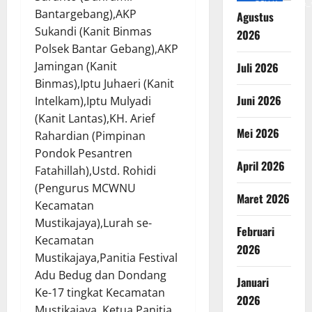
v=SCkLHqdNIuw&_
Bantargebang),AKP
Agustus
Sukandi (Kanit Binmas
2026
Polsek Bantar Gebang),AKP
Jamingan (Kanit
Juli 2026
Binmas),Iptu Juhaeri (Kanit
Juni 2026
Intelkam),Iptu Mulyadi
(Kanit Lantas),KH. Arief
Mei 2026
Rahardian (Pimpinan
Pondok Pesantren
April 2026
Fatahillah),Ustd. Rohidi
(Pengurus MCWNU
Maret 2026
Kecamatan
Mustikajaya),Lurah se-
Februari
Kecamatan
2026
Mustikajaya,Panitia Festival
Adu Bedug dan Dondang
Januari
Ke-17 tingkat Kecamatan
2026
Mustikajaya, Ketua Panitia