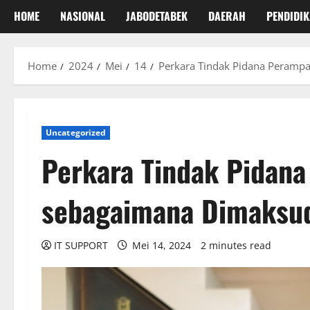
HOME
NASIONAL
JABODETABEK
DAERAH
PENDIDI
Home
2024
Mei
14
Perkara Tindak Pidana Peramp
Uncategorized
Perkara Tindak Pidan
sebagaimana Dimaksu
IT SUPPORT
Mei 14, 2024
2 minutes read