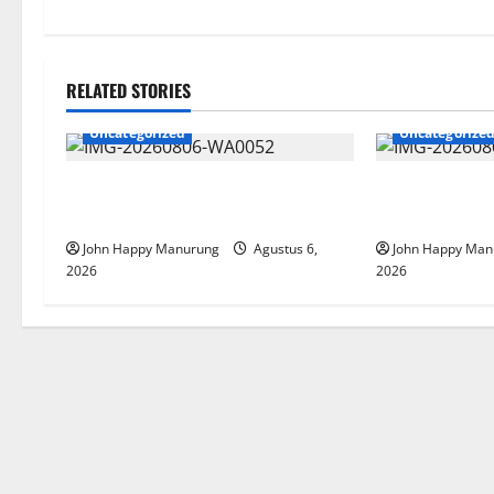
RELATED STORIES
Uncategorized
Uncategorize
Wawali Harris Bobiheo Bangga
Pemkot Perku
Prestasi Atlet Paralimpik
Korupsi
John Happy Manurung
Agustus 6,
John Happy Man
2026
2026