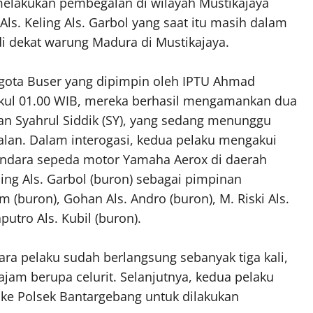
elakukan pembegalan di wilayah Mustikajaya
ls. Keling Als. Garbol yang saat itu masih dalam
di dekat warung Madura di Mustikajaya.
ggota Buser yang dipimpin oleh IPTU Ahmad
pukul 01.00 WIB, mereka berhasil mengamankan dua
 dan Syahrul Siddik (SY), yang sedang menunggu
an. Dalam interogasi, kedua pelaku mengakui
ndara sepeda motor Yamaha Aerox di daerah
ling Als. Garbol (buron) sebagai pimpinan
em (buron), Gohan Als. Andro (buron), M. Riski Als.
putro Als. Kubil (buron).
ra pelaku sudah berlangsung sebanyak tiga kali,
am berupa celurit. Selanjutnya, kedua pelaku
ke Polsek Bantargebang untuk dilakukan