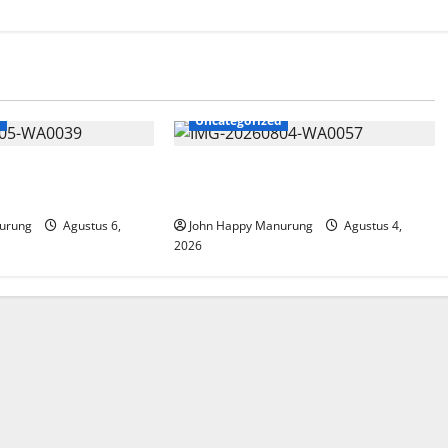
d
Uncategorized
at Mencegahan
Walkot Bersama ATR/BPN Teken
Komitmen Dengan KPK
urung
Agustus 6,
John Happy Manurung
Agustus 4,
2026