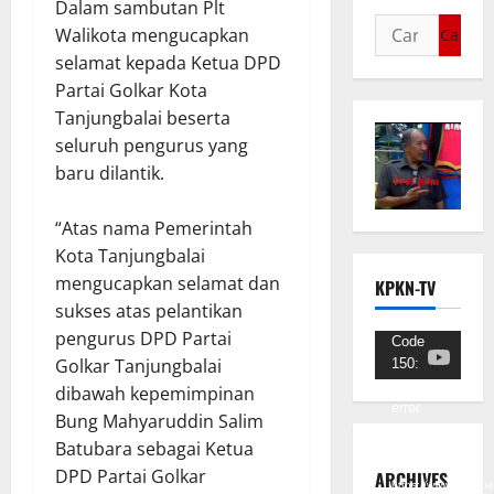
Dalam sambutan Plt
Walikota mengucapkan
selamat kepada Ketua DPD
Partai Golkar Kota
Tanjungbalai beserta
seluruh pengurus yang
baru dilantik.
“Atas nama Pemerintah
Kota Tanjungbalai
mengucapkan selamat dan
KPKN-TV
sukses atas pelantikan
pengurus DPD Partai
Pemutar
Code
Golkar Tanjungbalai
150:
Video
Unknown
dibawah kepemimpinan
error.
Bung Mahyaruddin Salim
Batubara sebagai Ketua
Unduh
Berkas:
DPD Partai Golkar
ARCHIVES
https://www.youtub