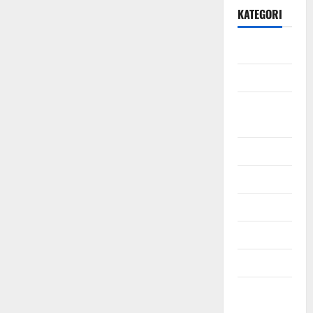
KATEGORI
Daerah
Ekonomi
Hukum &
Kriminal
Jabodetabek
Nasional
Pendidikan
Politik
Sosial
Uncategorized