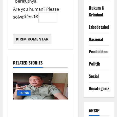
berikutnya.
Hukum &
Are you human? Please
Kriminal
solve:
Jabodetabek
Nasional
Pendidikan
RELATED STORIES
Politik
Sosial
Uncategorized
Politik
Mochamad Fajar Ginanjar
ARSIP
Penghapusan Tunggakan