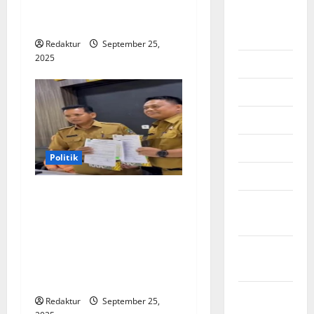
PKB Hanya Sampai 30
Agustus
September 2025
2026
Redaktur
September 25,
2025
Juli 2026
Juni 2026
Mei 2026
April 2026
Politik
Maret 2026
Serah Terima Jabatan Kadis
Februari
” Diskominfostandi Kota
2026
Bekasi Robert TP
Siagian.S.STP. M.Si Pada
Januari
Nadih Arifin M.Si ” Berjalan
2026
Lancar”
Desember
Redaktur
September 25,
2025