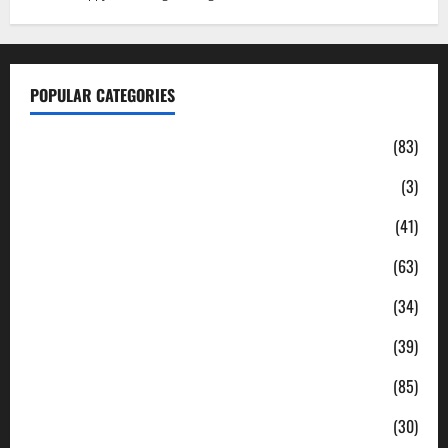
POPULAR CATEGORIES
Daerah
(83)
Ekonomi
(3)
Hukum & Kriminal
(41)
Jabodetabek
(63)
Nasional
(34)
Pendidikan
(39)
Politik
(85)
Sosial
(30)