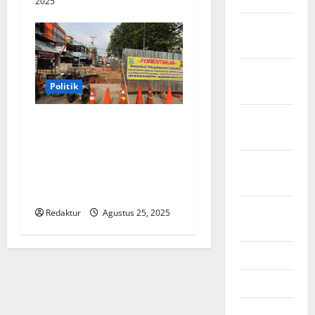
2025
November
2025
Oktober
Politik
2025
September
Wali Kota Bekasi Pantau
2025
Revitalisasi Jembatan 0
Rawalumbu dan Rencana
Agustus
Pembangunan Polder Air
2025
Sepanjang Jaya
Agustus
Redaktur
Agustus 25, 2025
2024
Juli 2024
Juni 2024
Mei 2024