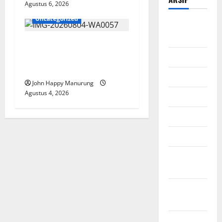
Agustus 6, 2026
Uncategorized
Agustus
2026
Walkot Bersama ATR/BPN
Teken Komitmen Dengan
Juli 2026
KPK
Juni 2026
John Happy Manurung
Agustus 4, 2026
Mei 2026
April 2026
Maret 2026
Februari
2026
Januari
2026
Desember