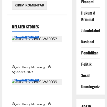
Ekonomi
Hukum &
Kriminal
RELATED STORIES
Jabodetabek
Uncategorized
Nasional
Wawali Harris Bobiheo
Pendidikan
Bangga Prestasi Atlet
Paralimpik
Politik
John Happy Manurung
Agustus 6, 2026
Sosial
Uncategorized
Uncategorized
Pemkot Perkuat
Mencegahan Korupsi
John Happy Manurung
ARSIP