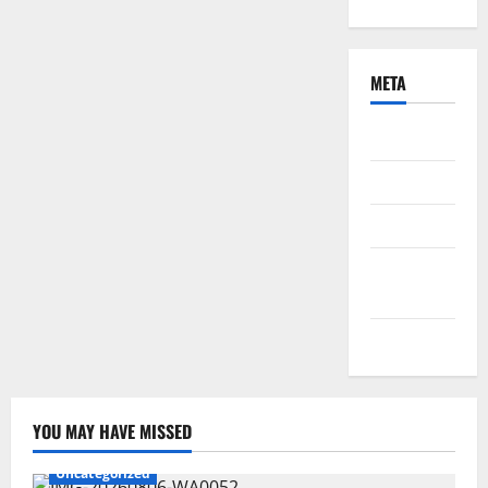
META
Daftar
Masuk
Feed entri
Feed
komentar
WordPress.org
YOU MAY HAVE MISSED
Uncategorized