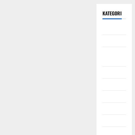
KATEGORI
Daerah
Ekonomi
Hukum &
Kriminal
Jabodetabek
Nasional
Pendidikan
Politik
Sosial
Uncategorized