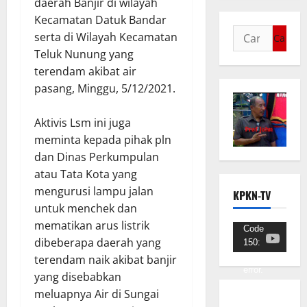
daerah Banjir di wilayah
Kecamatan Datuk Bandar
serta di Wilayah Kecamatan
Teluk Nunung yang
terendam akibat air
pasang, Minggu, 5/12/2021.
Aktivis Lsm ini juga
meminta kepada pihak pln
dan Dinas Perkumpulan
atau Tata Kota yang
mengurusi lampu jalan
KPKN-TV
untuk menchek dan
mematikan arus listrik
Pemutar
Code
dibeberapa daerah yang
150:
Video
Unknown
terendam naik akibat banjir
error.
yang disebabkan
meluapnya Air di Sungai
Unduh
Berkas: