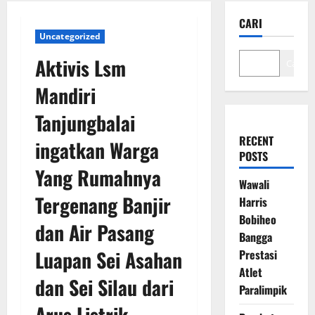
CARI
Uncategorized
Aktivis Lsm
Cari
Mandiri
Tanjungbalai
RECENT
ingatkan Warga
POSTS
Yang Rumahnya
Wawali
Tergenang Banjir
Harris
Bobiheo
dan Air Pasang
Bangga
Luapan Sei Asahan
Prestasi
Atlet
dan Sei Silau dari
Paralimpik
Arus Listrik.