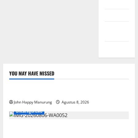
Masuk
Feed entri
Feed
komentar
WordPress.org
YOU MAY HAVE MISSED
Nasional
Uncategorized
Pemda Dan TNI Kelola Sampah Jadi BBM
John Happy Manurung
Agustus 8, 2026
Uncategorized
Wawali Harris Bobiheo Bangga Prestasi Atlet
Paralimpik