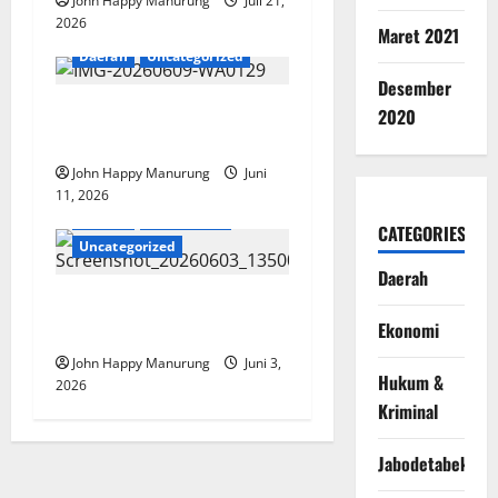
John Happy Manurung
Juli 21,
2026
Maret 2021
Daerah
Uncategorized
Desember
Pemkot Bekasi Raih WTP
2020
Lima Besar Terbaik
John Happy Manurung
Juni
11, 2026
Daerah
Pendidikan
CATEGORIES
Uncategorized
Daerah
Pelepasan Siswa Siswi Kelas
Ekonomi
IX SMPN 35
John Happy Manurung
Juni 3,
Hukum &
2026
Kriminal
Jabodetabek