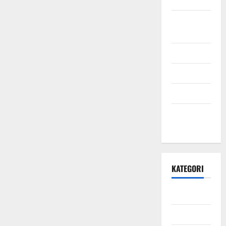
September
2021
Mei 2021
April 2021
Maret 2021
Desember
2020
KATEGORI
Daerah
Ekonomi