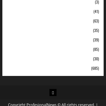
Ekonomi
(3)
Hukum & Kriminal
(41)
Jabodetabek
(63)
Nasional
(35)
Pendidikan
(39)
Politik
(85)
Sosial
(30)
Uncategorized
(685)
Copyright ProfesionalNews © All rights reserved.
|