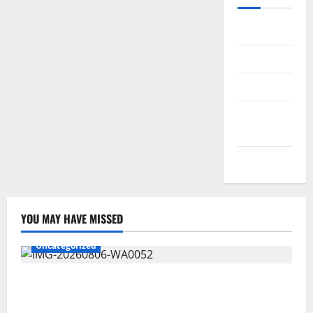
Daftar
Masuk
Feed entri
Feed
komentar
WordPress.org
YOU MAY HAVE MISSED
Uncategorized
Wawali Harris Bobiheo Bangga Prestasi Atlet
Paralimpik