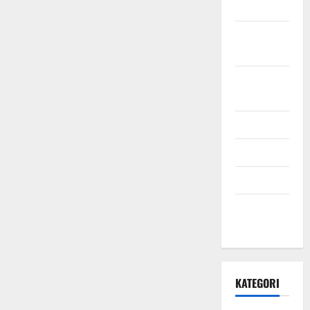
2021
Oktober
2021
September
2021
Mei 2021
April 2021
Maret 2021
Desember
2020
KATEGORI