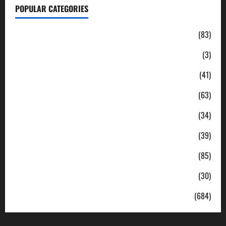
POPULAR CATEGORIES
Daerah
(83)
Ekonomi
(3)
Hukum & Kriminal
(41)
Jabodetabek
(63)
Nasional
(34)
Pendidikan
(39)
Politik
(85)
Sosial
(30)
Uncategorized
(684)