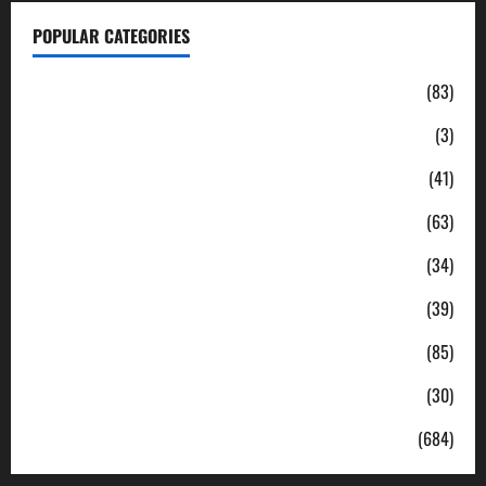
POPULAR CATEGORIES
Daerah
(83)
Ekonomi
(3)
Hukum & Kriminal
(41)
Jabodetabek
(63)
Nasional
(34)
Pendidikan
(39)
Politik
(85)
Sosial
(30)
Uncategorized
(684)