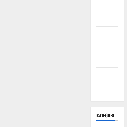
2021
Oktober
2021
September
2021
Mei 2021
April 2021
Maret 2021
Desember
2020
KATEGORI