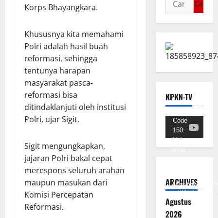
Korps Bhayangkara.
Khususnya kita memahami
Polri adalah hasil buah
reformasi, sehingga
tentunya harapan
masyarakat pasca-
reformasi bisa
KPKN-TV
ditindaklanjuti oleh institusi
Polri, ujar Sigit.
Pemutar
Code
150:
Video
Unknown
Sigit mengungkapkan,
error.
jajaran Polri bakal cepat
merespons seluruh arahan
Unduh
Berkas:
ARCHIVES
maupun masukan dari
https://www.youtub
v=SCkLHqdNIuw&_
Komisi Percepatan
Agustus
Reformasi.
2026