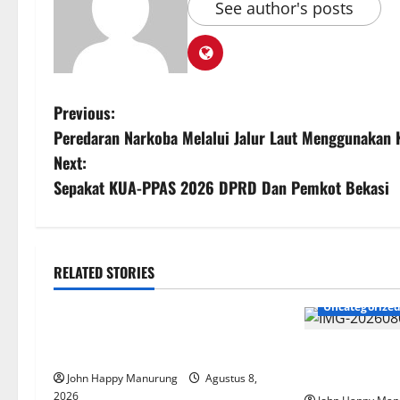
See author's posts
Previous:
Peredaran Narkoba Melalui Jalur Laut Menggunakan 
Next:
Sepakat KUA-PPAS 2026 DPRD Dan Pemkot Bekasi
RELATED STORIES
Nasional
Uncategorized
Uncategorize
Pemda Dan TNI Kelola Sampah Jadi
BBM
Wawali Harris
Prestasi Atlet
John Happy Manurung
Agustus 8,
2026