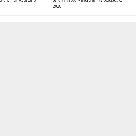
urung
Agustus 6,
John Happy Manurung
Agustus 6,
2026