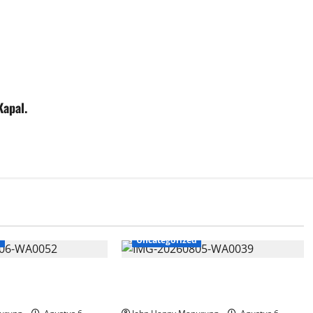
Kapal.
d
Uncategorized
 Bobiheo Bangga
Pemkot Perkuat Mencegahan
 Paralimpik
Korupsi