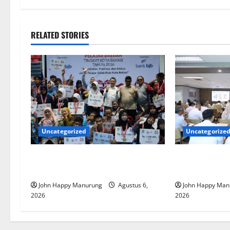
RELATED STORIES
Uncategorized
Uncategorize
Wawali Harris Bobiheo Bangga
Pemkot Perku
Prestasi Atlet Paralimpik
Korupsi
John Happy Manurung
Agustus 6,
John Happy Man
2026
2026