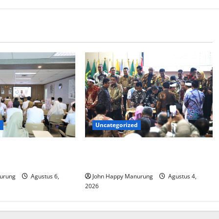
d
Uncategorized
at Mencegahan
Walkot Bersama ATR/BPN Teken
Komitmen Dengan KPK
urung
Agustus 6,
John Happy Manurung
Agustus 4,
2026