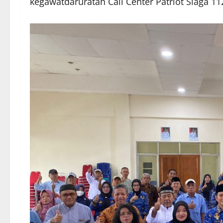
kegawatdaruratan Call Center Patriot Siaga 11